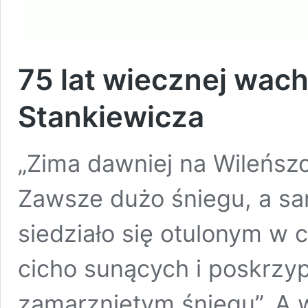
75 lat wiecznej wac
Stankiewicza
„Zima dawniej na Wileńszc
Zawsze dużo śniegu, a sa
siedziało się otulonym w 
cicho sunących i poskrzy
zamarzniętym śniegu”. A w