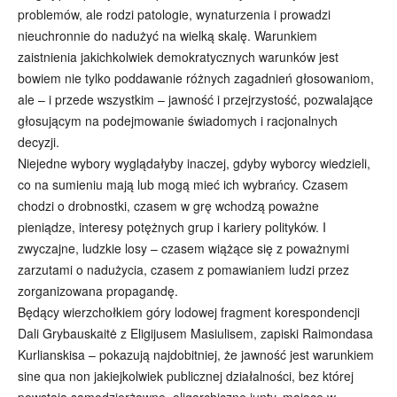
problemów, ale rodzi patologie, wynaturzenia i prowadzi
nieuchronnie do nadużyć na wielką skalę. Warunkiem
zaistnienia jakichkolwiek demokratycznych warunków jest
bowiem nie tylko poddawanie różnych zagadnień głosowaniom,
ale – i przede wszystkim – jawność i przejrzystość, pozwalające
głosującym na podejmowanie świadomych i racjonalnych
decyzji.
Niejedne wybory wyglądałyby inaczej, gdyby wyborcy wiedzieli,
co na sumieniu mają lub mogą mieć ich wybrańcy. Czasem
chodzi o drobnostki, czasem w grę wchodzą poważne
pieniądze, interesy potężnych grup i kariery polityków. I
zwyczajne, ludzkie losy – czasem wiążące się z poważnymi
zarzutami o nadużycia, czasem z pomawianiem ludzi przez
zorganizowana propagandę.
Będący wierzchołkiem góry lodowej fragment korespondencji
Dali Grybauskaitė z Eligijusem Masiulisem, zapiski Raimondasa
Kurlianskisa – pokazują najdobitniej, że jawność jest warunkiem
sine qua non jakiejkolwiek publicznej działalności, bez której
powstają samodzierżawne, oligarchiczne junty, mające w