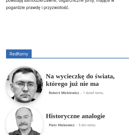
pogardzie prawdę i przyzwoitość.
Wszyscy
Aleksander Borowik
Antoni Radczenko
Artur Płokszto
Grzegorz Górny
ks. Jarosław Wąsowicz SDB
Piotr Hlebowicz
Rajmund Klonowski
Robert Mickiewicz
Tomasz Snarski
RedKomy
Więcej
Na wycieczkę do świata,
którego już nie ma
Robert Mickiewicz
-
1 dzień temu
Historyczne analogie
Piotr Hlebowicz
-
5 dni temu