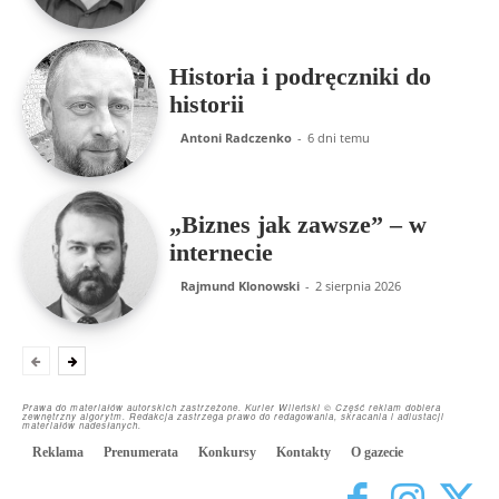
Historia i podręczniki do
historii
Antoni Radczenko
-
6 dni temu
„Biznes jak zawsze” – w
internecie
Rajmund Klonowski
-
2 sierpnia 2026
Prawa do materiałów autorskich zastrzeżone. Kurier Wileński © Część reklam dobiera
zewnętrzny algorytm. Redakcja zastrzega prawo do redagowania, skracania i adiustacji
materiałów nadesłanych.
Reklama
Prenumerata
Konkursy
Kontakty
O gazecie