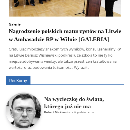
Galerie
Nagrodzenie polskich maturzystów na Litwie
w Ambasadzie RP w Wilnie [GALERIA]
Gratulując młodzieży znakomitych wyników, konsul generalny RP
na Litwie Dariusz Wiśniewski podkreślił, że szkoła to nie tylko
Wszyscy
Aleksander Borowik
Antoni Radczenko
miejsce zdobywania wiedzy, ale także przestrzeń kształtowania
Artur Płokszto
Grzegorz Górny
wartości oraz budowania tożsamości. Wyraził...
ks. Jarosław Wąsowicz SDB
Piotr Hlebowicz
Rajmund Klonowski
Robert Mickiewicz
Tomasz Snarski
RedKomy
Więcej
Na wycieczkę do świata,
którego już nie ma
Robert Mickiewicz
-
6 godzin temu