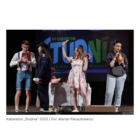
Kabareton „Studnia” 2025 | Fot. Marian Paluszkiewicz