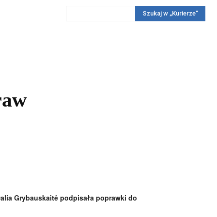
Szukaj w „Kurierze”
Wywiady
Reportaż
Konkursy
Więcej
REKLAMA
PRENUMERATA
KONKURSY
KONTAKTY
raw
Dalia Grybauskaitė podpisała poprawki do