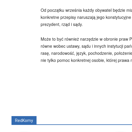
Od początku września każdy obywatel będzie miał
konkretne przepisy naruszają jego konstytucyjne
prezydent, rząd i sądy.
Może to być również narzędzie w obronie praw Po
równe wobec ustawy, sądu i innych instytucji pa
rasę, narodowość, język, pochodzenie, położeni
nie tylko pomoc konkretnej osobie, której praw
Wszyscy
Aleksander Borowik
Antoni Radcz
RedKomy