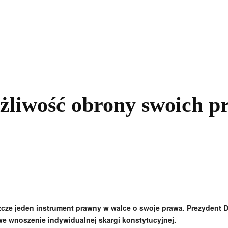
kolnictwo
Samorządy
Kultura
Historia
Komentarze
żliwość obrony swoich p
zcze jeden instrument prawny w walce o swoje prawa. Prezydent 
iwe wnoszenie indywidualnej skargi konstytucyjnej.