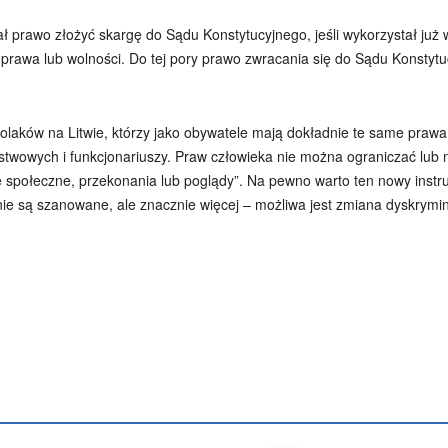
 prawo złożyć skargę do Sądu Konstytucyjnego, jeśli wykorzystał już 
 prawa lub wolności. Do tej pory prawo zwracania się do Sądu Konstytu
laków na Litwie, którzy jako obywatele mają dokładnie te same prawa,
ństwowych i funkcjonariuszy. Praw człowieka nie można ograniczać lub
e społeczne, przekonania lub poglądy”. Na pewno warto ten nowy instr
a nie są szanowane, ale znacznie więcej – możliwa jest zmiana dyskry
Podziel się
enko
Artur Płokszto
Grzegorz Górny
ks. Jarosław Wąsowicz SD