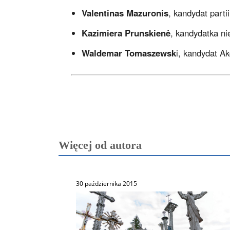
Valentinas Mazuronis
, kandydat parti
Kazimiera Prunskienė
, kandydatka n
Waldemar Tomaszewsk
i, kandydat A
Więcej od autora
30 października 2015