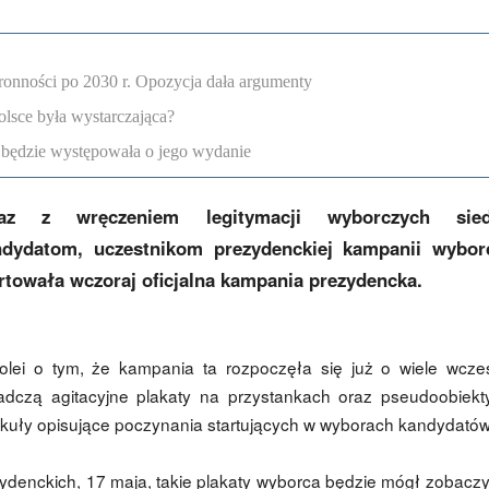
onności po 2030 r. Opozycja dała argumenty
lsce była wystarczająca?
a będzie występowała o jego wydanie
az z wręczeniem legitymacji wyborczych sie
ndydatom, uczestnikom prezydenckiej kampanii wybor
rtowała wczoraj oficjalna kampania prezydencka.
olei o tym, że kampania ta rozpoczęła się już o wiele wcześ
adczą agitacyjne plakaty na przystankach oraz pseudoobiek
ykuły opisujące poczynania startujących w wyborach kandydatów
zydenckich, 17 maja, takie plakaty wyborca będzie mógł zobaczy