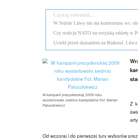
Czytaj również...
W Sejmie Litwy nie ma konsensusu ws. obr
Czy reakcja NATO na rosyjską rakietę w Po
Uciekł przed skazaniem na Białoruś. Litw
Wr
ka
sta
W kampanii prezydenckiej 2009 roku
wystartowało siedmiu kandydatów Fot. Marian
Z k
Paluszkiewicz
świ
art
Od wczoraj i do pierwszej tury wyborów pre