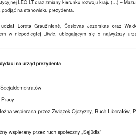
tycyjnej LEO LT oraz zmiany kierunku rozwoju kraju (…) – Mazu
a podjąć na stanowisku prezydenta.
 udział Loreta Graužinienė, Česlovas Jezerskas oraz Wal
iem w niepodległej Litwie, ubiegającym się o najwyższy ur
dydaci na urząd prezydenta
i Socjaldemokratów
i Pracy
ależna wspierana przez Związek Ojczyzny, Ruch Liberałów, P
eżny wspierany przez ruch społeczny „Sąjūdis”