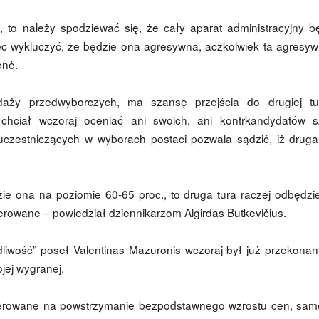
 to należy spodziewać się, że cały aparat administracyjny b
 wykluczyć, że będzie ona agresywna, aczkolwiek ta agresy
enė.
daży przedwyborczych, ma szansę przejścia do drugiej t
e chciał wczoraj oceniać ani swoich, ani kontrkandydatów 
uczestniczących w wyborach postaci pozwala sądzić, iż druga
zie ona na poziomie 60-65 proc., to druga tura raczej odbędzie
erowane – powiedział dziennikarzom Algirdas Butkevičius.
edliwość” poseł Valentinas Mazuronis wczoraj był już przekonan
ojej wygranej.
kierowane na powstrzymanie bezpodstawnego wzrostu cen, sam