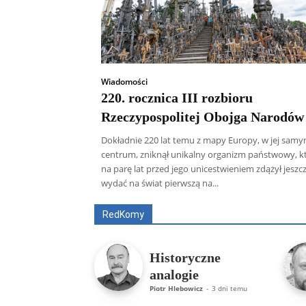
Wiadomości
220. rocznica III rozbioru
Rzeczypospolitej Obojga Narodów
Dokładnie 220 lat temu z mapy Europy, w jej sam
centrum, zniknął unikalny organizm państwowy, k
na parę lat przed jego unicestwieniem zdążył jeszc
wydać na świat pierwszą na...
Wszyscy
Aleksander Borowik
Antoni
RedKomy
Historyczne
analogie
Piotr Hlebowicz
-
3 dni temu