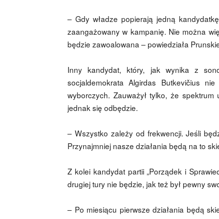
– Gdy władze popierają jedną kandydatkę,
zaangażowany w kampanię. Nie można więc
będzie zawoalowana – powiedziała Prunski
Inny kandydat, który, jak wynika z son
socjaldemokrata Algirdas Butkevičius ni
wyborczych. Zauważył tylko, że spektrum 
jednak się odbędzie.
– Wszystko zależy od frekwencji. Jeśli będ
Przynajmniej nasze działania będą na to ski
Z kolei kandydat partii „Porządek i Sprawi
drugiej tury nie będzie, jak też był pewny sw
– Po miesiącu pierwsze działania będą s