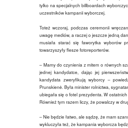
tylko na specjalnych billboardach wyborcz
uczestników kampanii wyborczej.
Toteż wczoraj, podczas ceremonii wręczan
uwagę mediów, a raczej o jeszcze jedną darmo
musiała starać się faworytka wyborów pr
towarzyszyły flesze fotoreporterów.
– Mamy do czynienia z mitem o równych s
jednej kandydatce, dając jej pierwszeńs
kandydata zweryfikują wyborcy – powiedz
Prunskienė. Była minister rolnictwa, sygnatari
ubiegała się o fotel prezydenta. W ostatni
Również tym razem liczy, że powalczy w drugi
– Nie będzie łatwo, ale sądzę, że mam szans
wykluczyła też, że kampania wyborcza będzi