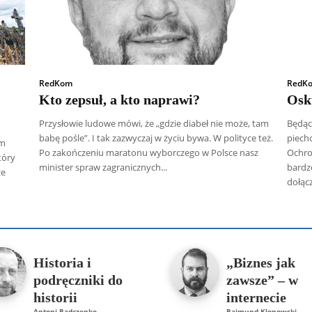
RedKom
RedK
Kto zepsuł, a kto naprawi?
Osk
Przysłowie ludowe mówi, że „gdzie diabeł nie może, tam
Będąc
babę pośle”. I tak zazwyczaj w życiu bywa. W polityce też.
piech
ym
Po zakończeniu maratonu wyborczego w Polsce nasz
Ochro
tóry
minister spraw zagranicznych...
bardz
ze
dołączy
 Radczenko
Artur Płokszto
Grzegorz Górny
ks. Jarosław Wąsow
Historia i
„Biznes jak
podręczniki do
zawsze” – w
historii
internecie
Antoni Radczenko
-
Rajmund Klonowski
-