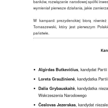
banków, rozwiązanie narodowej spółki inwes
wymieniał pierwsze działania, jakie zamierz
W kampanii prezydenckiej biorą również
Tomaszewski, który jest pierwszym Polak
państwie.
Kan
Algirdas Butkevičius
, kandydat Parti
Loreta Graužinienė
, kandydatka Parti
Dalia Grybauskaitė
, kandydatka niez
Wskrzeszenia Narodowego
Česlovas Jezerskas
, kandydat niezal