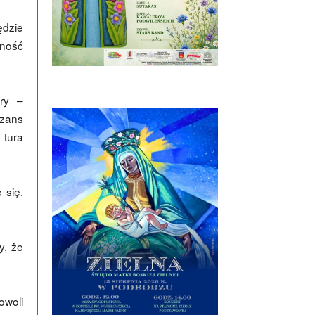
ędzie
wność
ury –
szans
 tura
 się.
y, że
owoli