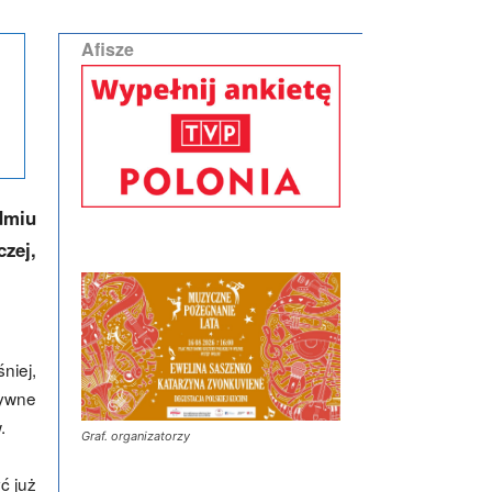
Afisze
dmiu
czej
,
niej,
tywne
.
Graf. organizatorzy
ć już