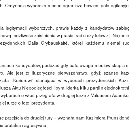
ych. Ordynacja wyborcza mocno ogranicza bowiem pola agitacyjn
ia legitymacji wyborczych, prawie każdy z kandydatów zabie
wą możliwość zaistnienia w prasie, radiu czy telewizji. Najmniej
ezydenckich Dalia Grybauskaitė, której każdemu niemal ru
zansach kandydatów, podczas gdy cała uwaga mediów skupia s
two. Ale jest to iluzoryczne pierwszeństwo, gdyż szanse ka
iała „Kurierowi” startująca w wyborach prezydenckich Kazi
usza Aktu Niepodległości i była liderka kilku partii niejednokrotni
ch wyborach o włos przegrała w drugiej turze z Valdasem Adamk
ej turze o fotel prezydenta.
e przejścia do drugiej tury – wyznała nam Kazimiera Prunskienė
e brutalna i agresywna.