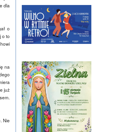
e dla
gał o
 o to
chowi
ię na
żdego
miera
e już
usem.
. Nie