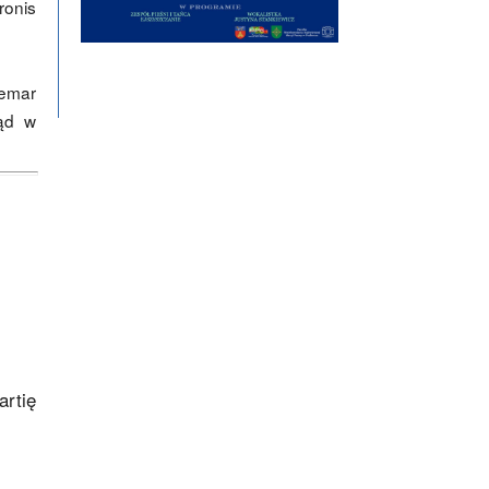
ronis
demar
ząd w
artię