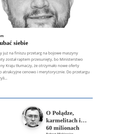
om
ubać siebie
y już na finiszu przetarg na bojowe maszyny
oty został raptem przesunięty, bo Ministerstwo
ny Kraju tłumaczy, że otrzymało nowe oferty
o atrakcyjne cenowo i merytorycznie. Do przetargu
li...
icz SDB
Piotr Hlebowicz
Rajmund Klonowski
Robert Mickiewicz
Tomasz Snarski
Więcej
O Połądze,
karmelitach i…
60 milionach
Robert Mickiewicz
-