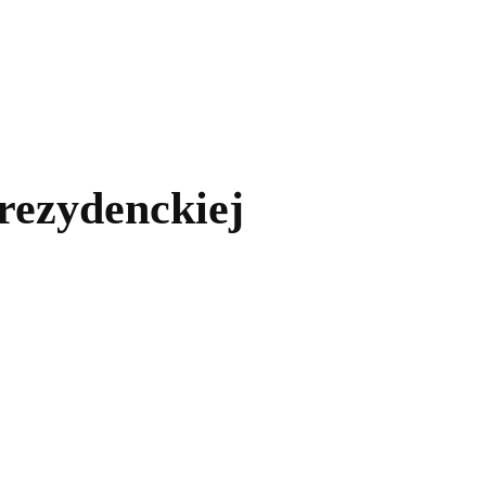
kolnictwo
Samorządy
Kultura
Historia
Komentarze
rezydenckiej