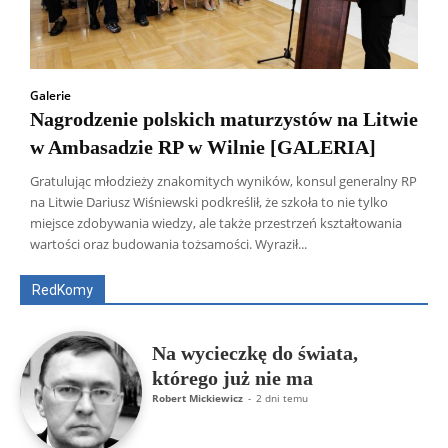
Galerie
Nagrodzenie polskich maturzystów na Litwie
w Ambasadzie RP w Wilnie [GALERIA]
Gratulując młodzieży znakomitych wyników, konsul generalny RP
na Litwie Dariusz Wiśniewski podkreślił, że szkoła to nie tylko
Wszyscy
Aleksander Borowik
Antoni Radczenko
miejsce zdobywania wiedzy, ale także przestrzeń kształtowania
Artur Płokszto
Grzegorz Górny
wartości oraz budowania tożsamości. Wyraził...
ks. Jarosław Wąsowicz SDB
Piotr Hlebowicz
Rajmund Klonowski
Robert Mickiewicz
Tomasz Snarski
RedKomy
Więcej
Na wycieczkę do świata,
którego już nie ma
Robert Mickiewicz
-
2 dni temu