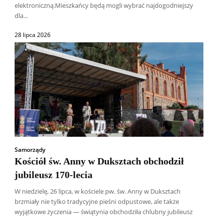
elektroniczną.Mieszkańcy będą mogli wybrać najdogodniejszy
dla...
28 lipca 2026
Samorządy
Kościół św. Anny w Duksztach obchodził
jubileusz 170-lecia
W niedzielę, 26 lipca, w kościele pw. św. Anny w Duksztach
brzmiały nie tylko tradycyjne pieśni odpustowe, ale także
Wszyscy
Aleksander Borowik
Antoni Radczenko
wyjątkowe życzenia — świątynia obchodziła chlubny jubileusz
Artur Płokszto
Grzegorz Górny