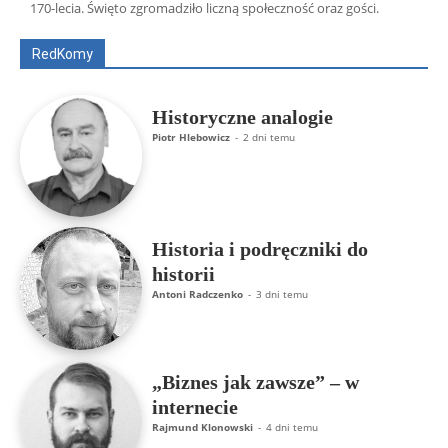
170-lecia. Święto zgromadziło liczną społeczność oraz gości.
ks. Jarosław Wąsowicz SDB
Piotr Hlebowicz
Rajmund Klonowski
Robert Mickiewicz
Tomasz Snarski
RedKomy
Więcej
Historyczne analogie
Piotr Hlebowicz
-
2 dni temu
Historia i podręczniki do
historii
Antoni Radczenko
-
3 dni temu
„Biznes jak zawsze” – w
internecie
Rajmund Klonowski
-
4 dni temu