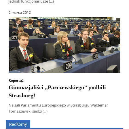
jednak funkcjonariusze (...)
2 marca 2012
Reportaż
Gimnazjaliści „Parczewskiego” podbili
Strasburg!
Wszyscy
Aleksander Borowik
Antoni Radczenko
Na sali Parlamentu Europejskiego w Strasburgu Waldemar
Artur Płokszto
Grzegorz Górny
Tomaszewski siedzi (...)
ks. Jarosław Wąsowicz SDB
Piotr Hlebowicz
Rajmund Klonowski
Robert Mickiewicz
Tomasz Snarski
RedKomy
Więcej