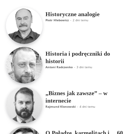
Historyczne analogie
Piotr Hlebowicz
-
2 dni temu
Historia i podręczniki do
historii
Antoni Radczenko
-
3 dni temu
„Biznes jak zawsze” – w
internecie
Rajmund Klonowski
-
4 dni temu
O Połądze, karmelitach i… 60