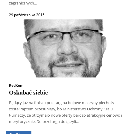
zagranicznych...
29 października 2015
RedKom
Oskubać siebie
Będący już na finiszu przetarg na bojowe maszyny piechoty
został raptem przesunięty, bo Ministerstwo Ochrony Kraju
Wszyscy
Aleksander Borowik
Antoni Radczenko
tłumaczy, że otrzymało nowe oferty bardzo atrakcyjne cenowo i
Artur Płokszto
Grzegorz Górny
merytorycznie. Do przetargu dołączyli...
ks. Jarosław Wąsowicz SDB
Piotr Hlebowicz
Rajmund Klonowski
Robert Mickiewicz
Tomasz Snarski