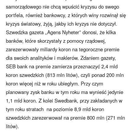
samorządowego nie chcą wpuścić kryzysu do swego
portfela, również bankowcy, z których winy rozwinął się
kryzys światowy, żyją, jakby ich kryzys nie dotyczył.
Szwedzka gazeta „Agens Nyheter” donosi, że kilka
banków, które skorzystały z pomocy rządowej,
zarezerwowały miliardy koron na tegoroczne premie
dla swoich analityków i maklerów. Zdaniem gazety,
SEB bank na premie zamierza przeznaczyć 2,4 mld
koron szwedzkich (813 mln litów), czyli ponad 200 mln
koron więcej niż w roku ubiegłym. Przy czym
planowany zysk banku w tym roku ma wynieść jedynie
1,1 mld koron. Z kolei Swedbank, przy zakładanych w
tym roku stratach na poziomie 8,9 mld koron
szwedzkich zarezerwował na premie 800 mln (271 mln
litów).