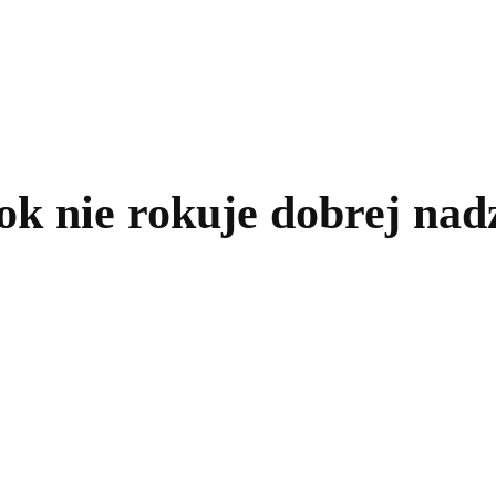
kolnictwo
Samorządy
Kultura
Historia
Komentarze
ok nie rokuje dobrej nadz