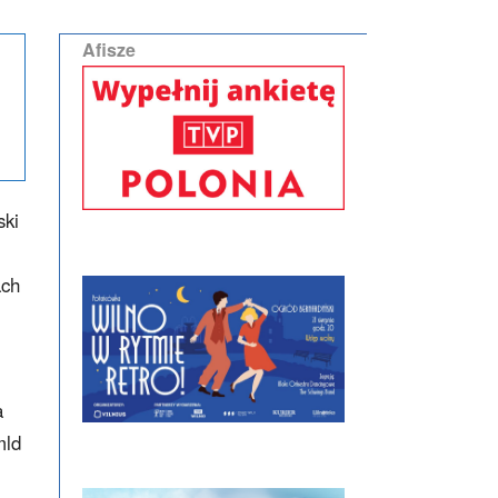
Afisze
ski
ach
a
mld