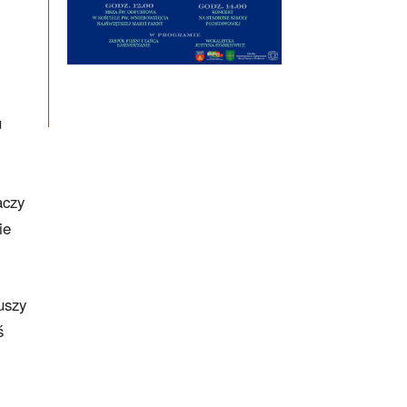
u
aczy
ie
uszy
ś