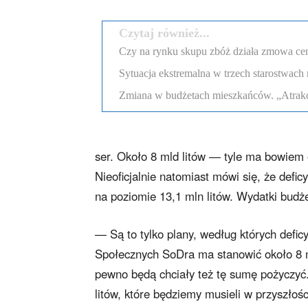
Czytaj również...
Czy na rynku skupu zbóż działa zmowa c
Sytuacja ekstremalna w trzech starostwach 
Zmiana w budżetach mieszkańców. „Atrakcyj
ser. Około 8 mld litów — tyle ma bowiem 
Nieoficjalnie natomiast mówi się, że def
na poziomie 13,1 mln litów. Wydatki budż
— Są to tylko plany, według których defi
Społecznych SoDra ma stanowić około 8 m
pewno będą chciały też tę sumę pożyczy
litów, które będziemy musieli w przyszłośc