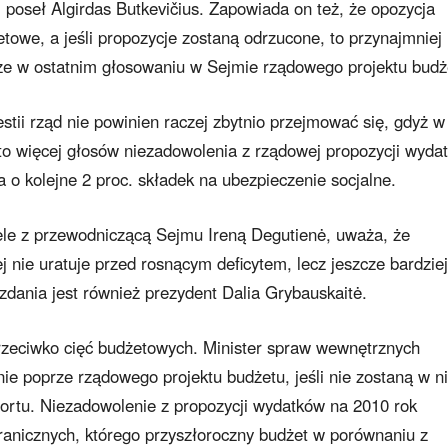
 poseł Algirdas Butkevičius. Zapowiada on też, że opozycja
towe, a jeśli propozycje zostaną odrzucone, to przynajmniej
prze w ostatnim głosowaniu w Sejmie rządowego projektu budż
tii rząd nie powinien raczej zbytnio przejmować się, gdyż w
z to więcej głosów niezadowolenia z rządowej propozycji wyda
 o kolejne 2 proc. składek na ubezpieczenie socjalne.
czele z przewodniczącą Sejmu Ireną Degutienė, uważa, że
j nie uratuje przed rosnącym deficytem, lecz jeszcze bardziej
dania jest również prezydent Dalia Grybauskaitė.
 przeciwko cięć budżetowych. Minister spraw wewnętrznych
nie poprze rządowego projektu budżetu, jeśli nie zostaną w n
ortu. Niezadowolenie z propozycji wydatków na 2010 rok
ranicznych, którego przyszłoroczny budżet w porównaniu z