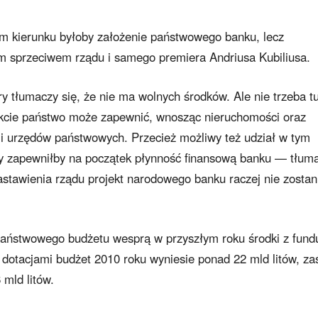
m kierunku byłoby założenie państwowego banku, lecz
ym sprzeciwem rządu i samego premiera Andriusa Kubiliusa.
y tłumaczy się, że nie ma wolnych środków. Ale nie trzeba t
jekcie państwo może zapewnić, wnosząc nieruchomości oraz
i i urzędów państwowych. Przecież możliwy też udział w tym
óry zapewniłby na początek płynność finansową banku — tłum
stawienia rządu projekt narodowego banku raczej nie zostan
państwowego budżetu wesprą w przyszłym roku środki z fund
i dotacjami budżet 2010 roku wyniesie ponad 22 mld litów, za
mld litów.