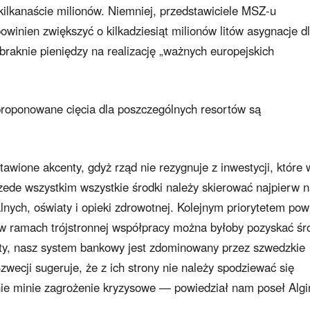
kilkanaście milionów. Niemniej, przedstawiciele MSZ-u
owinien zwiększyć o kilkadziesiąt milionów litów asygnacje d
braknie pieniędzy na realizację „ważnych europejskich
proponowane cięcia dla poszczególnych resortów są
wione akcenty, gdyż rząd nie rezygnuje z inwestycji, które 
rzede wszystkim wszystkie środki należy skierować najpierw 
lnych, oświaty i opieki zdrowotnej. Kolejnym priorytetem pow
, w ramach trójstronnej współpracy można byłoby pozyskać śr
ety, nasz system bankowy jest zdominowany przez szwedzkie
zwecji sugeruje, że z ich strony nie należy spodziewać się
u nie minie zagrożenie kryzysowe — powiedział nam poseł Algi