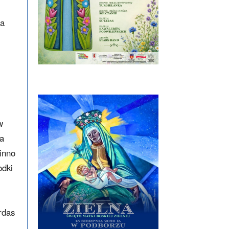
la
w
na
inno
odki
rdas