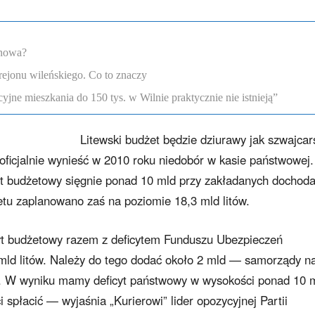
enowa?
rejonu wileńskiego. Co to znaczy
ne mieszkania do 150 tys. w Wilnie praktycznie nie istnieją”
Litewski budżet będzie dziurawy jak szwajcar
oficjalnie wynieść w 2010 roku niedobór w kasie państwowej.
icyt budżetowy sięgnie ponad 10 mld przy zakładanych dochod
etu zaplanowano zaś na poziomie 18,3 mld litów.
cyt budżetowy razem z deficytem Funduszu Ubezpieczeń
ld litów. Należy do tego dodać około 2 mld — samorządy n
ć. W wyniku mamy deficyt państwowy w wysokości ponad 10 
i spłacić — wyjaśnia „Kurierowi” lider opozycyjnej Partii