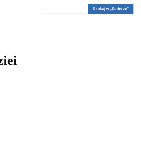
Szukaj w „Kurierze”
Wywiady
Reportaż
Konkursy
Więcej
REKLAMA
PRENUMERATA
KONKURSY
KONTAKTY
iei