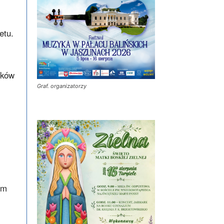
etu.
tków
Graf. organizatorzy
im