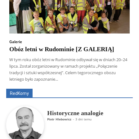
Galerie
Obóz letni w Rudominie [Z GALERIĄ]
W tym roku obóz letni w Rudominie odbywał się w dniach 20–24
lipca. Został zorganizowany w ramach projektu „Połączenie
Wszyscy
Aleksander Borowik
Antoni Radczenko
tradycji i sztuki współczesnej”. Celem tegorocznego obozu
Artur Płokszto
Grzegorz Górny
letniego było zapoznanie...
ks. Jarosław Wąsowicz SDB
Piotr Hlebowicz
Rajmund Klonowski
Robert Mickiewicz
Tomasz Snarski
RedKomy
Więcej
Historyczne analogie
Piotr Hlebowicz
-
3 dni temu