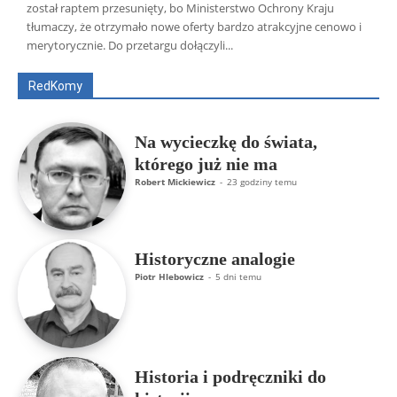
został raptem przesunięty, bo Ministerstwo Ochrony Kraju
Wszyscy
Aleksander Borowik
Antoni Radczenko
tłumaczy, że otrzymało nowe oferty bardzo atrakcyjne cenowo i
Artur Płokszto
Grzegorz Górny
merytorycznie. Do przetargu dołączyli...
ks. Jarosław Wąsowicz SDB
Piotr Hlebowicz
Rajmund Klonowski
Robert Mickiewicz
Tomasz Snarski
RedKomy
Więcej
Na wycieczkę do świata,
którego już nie ma
Robert Mickiewicz
-
23 godziny temu
Historyczne analogie
Piotr Hlebowicz
-
5 dni temu
Historia i podręczniki do