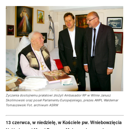
Życzenia dostojnemu prałatowi złożyli Ambasador RP w Wilnie Janusz
Skolimowski oraz poseł Parlamentu Europejskiego, prezes AWPL Waldemar
Tomaszewski Fot. archiwum ASRW
13 czerwca, w niedzielę, w Kościele pw. Wniebowzięcia