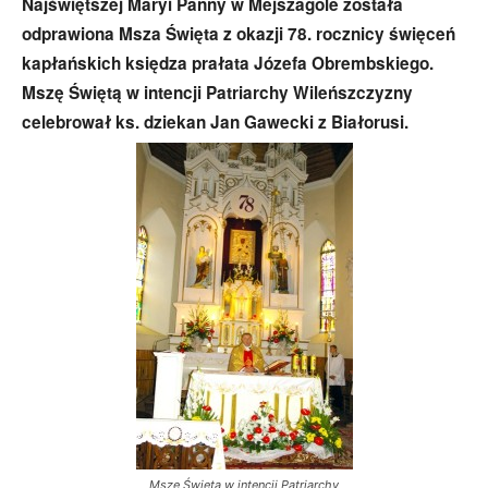
Najświętszej Maryi Panny w Mejszagole została
odprawiona Msza Święta z okazji 78. rocznicy święceń
kapłańskich księdza prałata Józefa Obrembskiego.
Mszę Świętą w intencji Patriarchy Wileńszczyzny
celebrował ks. dziekan Jan Gawecki z Białorusi.
Mszę Świętą w intencji Patriarchy