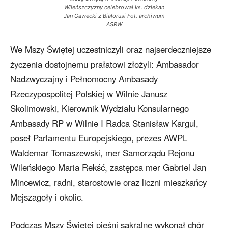
Wileńszczyzny celebrował ks. dziekan
Jan Gawecki z Białorusi Fot. archiwum
ASRW
We Mszy Świętej uczestniczyli oraz najserdeczniejsze
życzenia dostojnemu prałatowi złożyli: Ambasador
Nadzwyczajny i Pełnomocny Ambasady
Rzeczypospolitej Polskiej w Wilnie Janusz
Skolimowski, Kierownik Wydziału Konsularnego
Ambasady RP w Wilnie I Radca Stanisław Kargul,
poseł Parlamentu Europejskiego, prezes AWPL
Waldemar Tomaszewski, mer Samorządu Rejonu
Wileńskiego Maria Rekść, zastępca mer Gabriel Jan
Mincewicz, radni, starostowie oraz liczni mieszkańcy
Mejszagoły i okolic.
Podczas Mszy Świętej pieśni sakralne wykonał chór