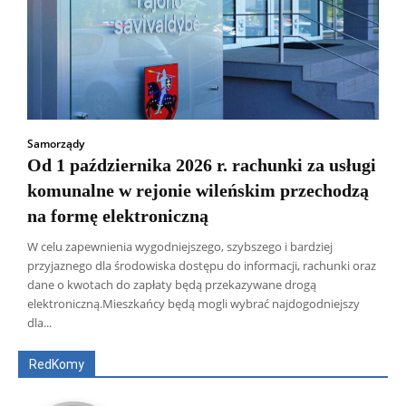
Samorządy
Od 1 października 2026 r. rachunki za usługi
komunalne w rejonie wileńskim przechodzą
na formę elektroniczną
W celu zapewnienia wygodniejszego, szybszego i bardziej
przyjaznego dla środowiska dostępu do informacji, rachunki oraz
dane o kwotach do zapłaty będą przekazywane drogą
Wszyscy
Aleksander Borowik
Antoni Radczenko
elektroniczną.Mieszkańcy będą mogli wybrać najdogodniejszy
Artur Płokszto
Grzegorz Górny
dla...
ks. Jarosław Wąsowicz SDB
Piotr Hlebowicz
Rajmund Klonowski
Robert Mickiewicz
Tomasz Snarski
RedKomy
Więcej