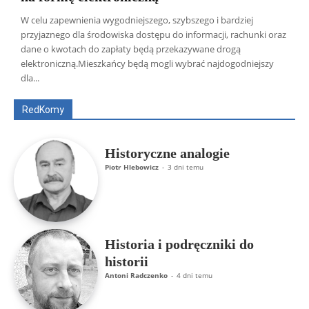
W celu zapewnienia wygodniejszego, szybszego i bardziej
przyjaznego dla środowiska dostępu do informacji, rachunki oraz
dane o kwotach do zapłaty będą przekazywane drogą
Wszyscy
Aleksander Borowik
Antoni Radczenko
elektroniczną.Mieszkańcy będą mogli wybrać najdogodniejszy
Artur Płokszto
Grzegorz Górny
dla...
ks. Jarosław Wąsowicz SDB
Piotr Hlebowicz
Rajmund Klonowski
Robert Mickiewicz
Tomasz Snarski
RedKomy
Więcej
Historyczne analogie
Piotr Hlebowicz
-
3 dni temu
Historia i podręczniki do
historii
Antoni Radczenko
-
4 dni temu