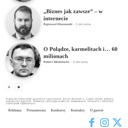
„Biznes jak zawsze” – w
internecie
Rajmund Klonowski
-
5 dni temu
O Połądze, karmelitach i… 60
milionach
Robert Mickiewicz
-
6 dni temu
Prawa do materiałów autorskich zastrzeżone. Kurier Wileński © Część reklam dobiera
zewnętrzny algorytm. Redakcja zastrzega prawo do redagowania, skracania i adiustacji
materiałów nadesłanych.
Reklama
Prenumerata
Konkursy
Kontakty
O gazecie