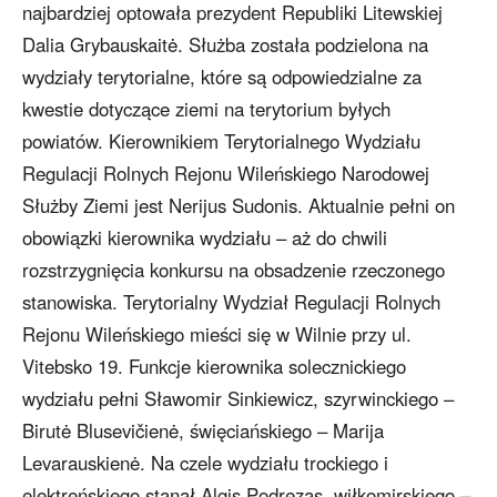
najbardziej optowała prezydent Republiki Litewskiej
Dalia Grybauskaitė. Służba została podzielona na
wydziały terytorialne, które są odpowiedzialne za
kwestie dotyczące ziemi na terytorium byłych
powiatów. Kierownikiem Terytorialnego Wydziału
Regulacji Rolnych Rejonu Wileńskiego Narodowej
Służby Ziemi jest Nerijus Sudonis. Aktualnie pełni on
obowiązki kierownika wydziału – aż do chwili
rozstrzygnięcia konkursu na obsadzenie rzeczonego
stanowiska. Terytorialny Wydział Regulacji Rolnych
Rejonu Wileńskiego mieści się w Wilnie przy ul.
Vitebsko 19. Funkcje kierownika solecznickiego
wydziału pełni Sławomir Sinkiewicz, szyrwinckiego –
Birutė Blusevičienė, święciańskiego – Marija
Levarauskienė. Na czele wydziału trockiego i
elektreńskiego stanął Algis Podrezas, wiłkomirskiego –