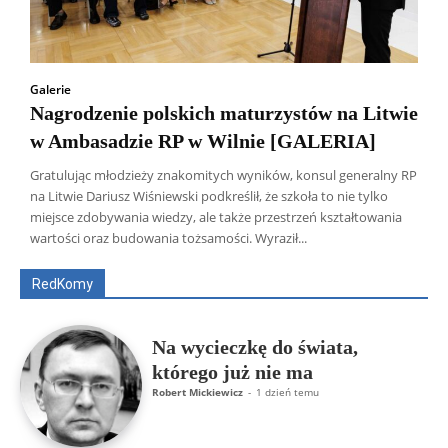
Galerie
Nagrodzenie polskich maturzystów na Litwie
w Ambasadzie RP w Wilnie [GALERIA]
Gratulując młodzieży znakomitych wyników, konsul generalny RP
na Litwie Dariusz Wiśniewski podkreślił, że szkoła to nie tylko
Wszyscy
Aleksander Borowik
Antoni Radczenko
miejsce zdobywania wiedzy, ale także przestrzeń kształtowania
Artur Płokszto
Grzegorz Górny
wartości oraz budowania tożsamości. Wyraził...
ks. Jarosław Wąsowicz SDB
Piotr Hlebowicz
Rajmund Klonowski
Robert Mickiewicz
Tomasz Snarski
RedKomy
Więcej
Na wycieczkę do świata,
którego już nie ma
Robert Mickiewicz
-
1 dzień temu