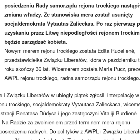
posiedzeniu Rady samorządu rejonu trockiego nastąpi
zmiana władzy. Ze stanowiska mera został usunięty
socjaldemokrata Vytautas Zalieckas. Po raz pierwszy 
uzyskaniu przez Litwę niepodległości rejonem trockim
będzie zarządzać kobieta.
Nowym merem rejonu trockiego została Edita Rudelienė,
przedstawicielka Związku Liberałów, która w październiku 
roku skończy 36 lat. Wicemerem została Maria Pucz, prez
AWPL rejonu trockiego, radna samorządu rejonu trockiego
 i Związku Liberałów w ubiegły piątek zgłosili interpelację w
onu trockiego, socjaldemokraty Vytautasa Zalieckasa, wicem
tracji Renatasa Dūdysa i jego zastępczyni Vitaliji Burdienė.
h. Na Radzie za zwolnieniem przed terminem mera rejonu
 posiedzeniu radnych. Do polityków z AWPL i Związku Libera