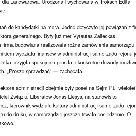
gi dla Landwarowa. Urodzona i wychowana w Trokach Edita
ie.
tań do kandydatki na mera. Jedno dotyczyło jej powiązań z f
ektora generalnego. Były już mer Vytautas Zalieckas
ta firma budowlana realizowała różne zamówienia samorządu
wnikiem wydziału finansów w administracji samorządu rejonu j
atka przyjęła spokojnie i prosiła o konkretne dowody możli
ych. „Proszę sprawdzać” — zachęcała.
ktora administracji obejmie były poseł na Sejm RL, wielolet
iciel Związku Liberałów Jonas Liesys, na stanowisko
cz, kierownik wydziału kultury administracji samorządu rejo
u do druku, w samorządzie jeszcze trwało posiedzenie. O
tkowo.