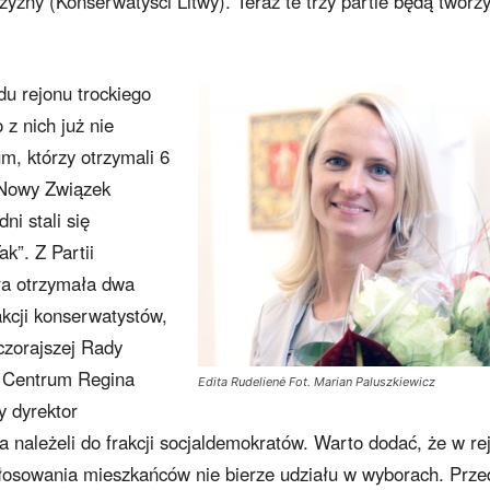
zyzny (Konserwatyści Litwy). Teraz te trzy partie będą tworzy
u rejonu trockiego
o z nich już nie
m, którzy otrzymali 6
 Nowy Związek
ni stali się
k”. Z Partii
tóra otrzymała dwa
akcji konserwatystów,
czorajszej Rady
u Centrum Regina
Edita Rudelienė Fot. Marian Paluszkiewicz
y dyrektor
 należeli do frakcji socjaldemokratów. Warto dodać, że w re
łosowania mieszkańców nie bierze udziału w wyborach. Prze