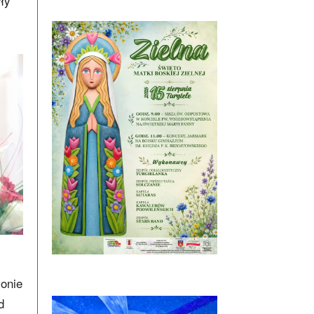
ły
jonie
d