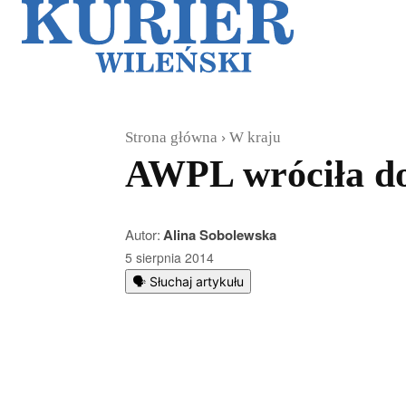
Galerie
Sz
Strona główna
W kraju
AWPL wróciła do
Autor:
Alina Sobolewska
5 sierpnia 2014
🗣️ Słuchaj artykułu
Podziel się