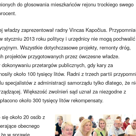
żnionych do głosowania mieszkańców rejonu trockiego swego
rocent.
ej władzy zaprezentował radny Vincas Kapočius. Przypomnia
 styczniu 2013 roku politycy i urzędnicy nie mogą pochwalić
cyjnym. Wszystkie dotychczasowe projekty, remonty dróg,
ch projektów przygotowanych przez ówczesne władze.
dokonywaniu przetargów publicznych, gdy kary za
iły około 100 tysięcy litów. Radni z trzech partii przypomni
u specjalistów z administracji samorządu tylko dlatego, że ni
i rządzącej. Większość zwolnień sąd uznał za niezgodne z
łacono około 300 tysięcy litów rekompensaty.
 się około 20 osób z
pierające obecnego
 że w sprawie