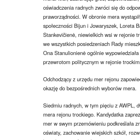
oświadczenia radnych zwróci się do odpowi
praworządności. W obronie mera wystąpiły
społeczności Bijun i Jowaryszek, Loreta B
Stankevičienė, niewielkich wsi w rejonie 
we wszystkich posiedzeniach Rady mies
Ona Stanulionienė ogólnie wypowiedziała 
przewrotom politycznym w rejonie trockim
Odchodzący z urzędu mer rejonu zapowied
okazję do bezpośrednich wyborów mera.
Siedmiu radnych, w tym pięciu z AWPL, d
mera rejonu trockiego. Kandydatka zapreze
mer w swym przemówieniu podkreślała znac
oświaty, zachowanie wiejskich szkół, rozwó