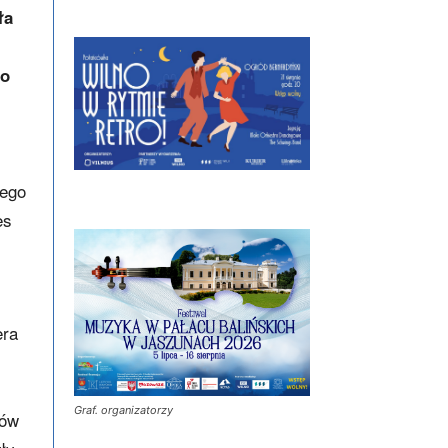
ła
po
tego
es
.
era
Graf. organizatorzy
łów