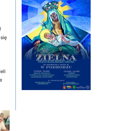
ł
 się
eli
e