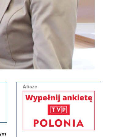
Afisze
nym