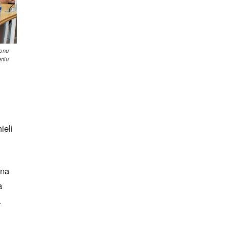
jonu
eniu
ieli
 na
a
a