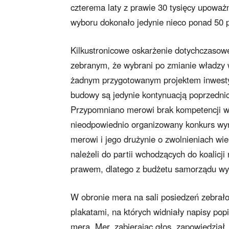
czterema laty z prawie 30 tysięcy upowa
wyboru dokonało jedynie nieco ponad 50 p
Kilkustronicowe oskarżenie dotychczasow
zebranym, że wybrani po zmianie władzy w
żadnym przygotowanym projektem inwesty
budowy są jedynie kontynuacją poprzedni
Przypomniano merowi brak kompetencji w 
nieodpowiednio organizowany konkurs wynos
merowi i jego drużynie o zwolnieniach wiel
należeli do partii wchodzących do koalicj
prawem, dlatego z budżetu samorządu wyp
W obronie mera na sali posiedzeń zebrało
plakatami, na których widniały napisy po
mera. Mer, zabierając głos, zapowiedział,