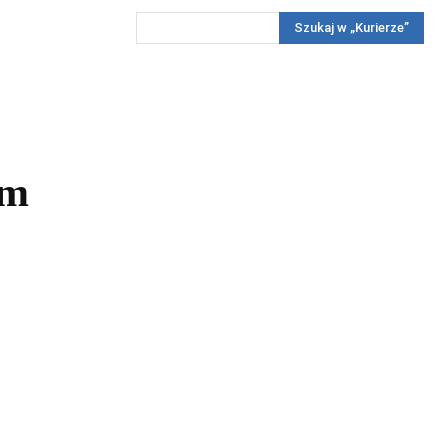
Szukaj w „Kurierze”
Wywiady
Reportaż
Konkursy
Więcej
REKLAMA
PRENUMERATA
KONKURSY
KONTAKTY
im