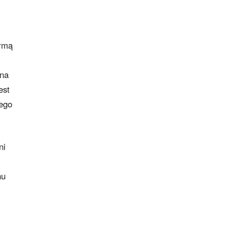
irmą
 na
est
wego
ni
nu