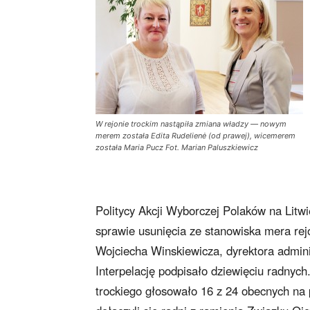
W rejonie trockim nastąpiła zmiana władzy — nowym
merem została Edita Rudelienė (od prawej), wicemerem
została Maria Pucz Fot. Marian Paluszkiewicz
Politycy Akcji Wyborczej Polaków na Litwie
sprawie usunięcia ze stanowiska mera rej
Wojciecha Winskiewicza, dyrektora adminis
Interpelację podpisało dziewięciu radnyc
trockiego głosowało 16 z 24 obecnych na