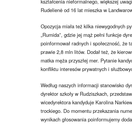
kształcenia nieformalnego, większej uwa
Rudelienė od 16 lat mieszka w Landwarow
Opozycja miała też kilka niewygodnych py
„Rumida”, gdzie jej mąż pełni funkcje dyr
poinformował radnych i społeczność, że 
prawie 2,8 mln litów. Dodał też, że kiero
matka męża przyszłej mer. Pytanie kandyd
konfliktu interesów prywatnych i służbow
Według naszych informacji stanowisko dyre
dyrektor szkoły w Rudziszkach, przedstaw
wicedyrektora kandyduje Karolina Narkiewi
trockiego. Do momentu przekazania numer
wynikach głosowania poinformujemy doda