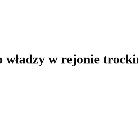
kolnictwo
Samorządy
Kultura
Historia
Komentarze
 władzy w rejonie trock