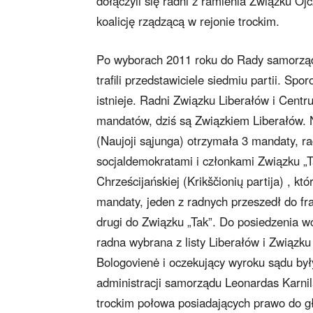
dołączyli się radni z ramienia Związku Ojc
koalicję rządzącą w rejonie trockim.
Po wyborach 2011 roku do Rady samorząd
trafili przedstawiciele siedmiu partii. Spor
istnieje. Radni Związku Liberałów i Centru
mandatów, dziś są Związkiem Liberałów.
(Naujoji sąjunga) otrzymała 3 mandaty, rad
socjaldemokratami i członkami Związku „Ta
Chrześcijańskiej (Krikščionių partija) , k
mandaty, jeden z radnych przeszedł do fr
drugi do Związku „Tak”. Do posiedzenia w
radna wybrana z listy Liberałów i Związk
Bologovienė i oczekujący wyroku sądu był
administracji samorządu Leonardas Karnila
trockim połowa posiadających prawo do g