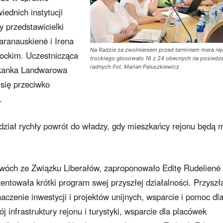
ednich instytucji
 przedstawicielki
aranauskienė i Irena
Na Radzie za zwolnieniem przed terminem mera re
trockim. Uczestnicząca
trockiego głosowało 16 z 24 obecnych na posiedz
radnych Fot. Marian Paluszkiewicz
zkanka Landwarowa
się przeciwko
.
ział rychły powrót do władzy, gdy mieszkańcy rejonu będą m
wóch ze Związku Liberałów, zaproponowało Editę Rudelienė
ntowała krótki program swej przyszłej działalności. Przyszł
zenie inwestycji i projektów unijnych, wsparcie i pomoc dl
j infrastruktury rejonu i turystyki, wsparcie dla placówek