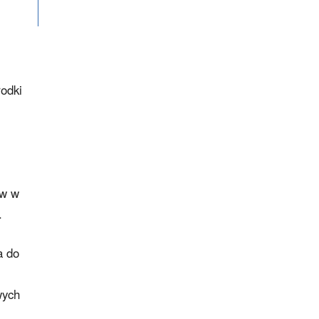
odki
ów w
.
a do
wych