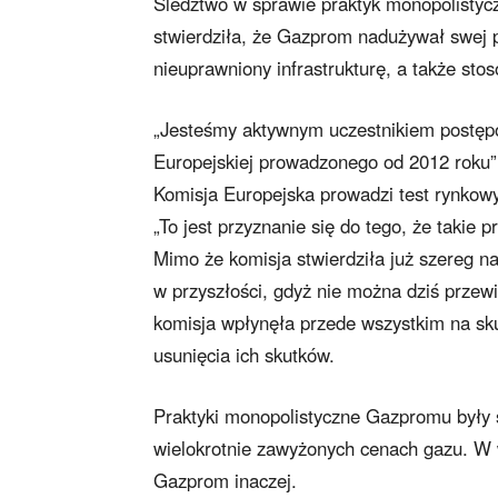
Śledztwo w sprawie praktyk monopolistyc
stwierdziła, że Gazprom nadużywał swej po
nieuprawniony infrastrukturę, a także sto
„Jesteśmy aktywnym uczestnikiem postępo
Europejskiej prowadzonego od 2012 roku
Komisja Europejska prowadzi test rynkow
„To jest przyznanie się do tego, że takie 
Mimo że komisja stwierdziła już szereg n
w przyszłości, gdyż nie można dziś przew
komisja wpłynęła przede wszystkim na sk
usunięcia ich skutków.
Praktyki monopolistyczne Gazpromu były s
wielokrotnie zawyżonych cenach gazu. W w
Gazprom inaczej.