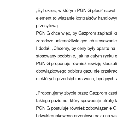
„Był okres, w którym PGNiG płacił nawet 
element to wiązanie kontraktów handlowy
przesyłową.
PGNiG chce więc, by Gazprom zapłacił ka
zaradcze uniemożliwiające ich stosowani
I dodał: „Chcemy, by ceny były oparte na 
stosowany podobnie, jak na całym rynku 
PGNiG proponuje również rewizję klauzuli
obowiązkowego odbioru gazu nie przekrac
niektórych przedsiębiorstwach, będących 
„Proponujemy zbycie przez Gazprom częśc
takiego poziomu, który spowoduje utratę 
PGNiG postuluje również zobowiązanie G
i dwukierunkowego przepływu gazu na ws