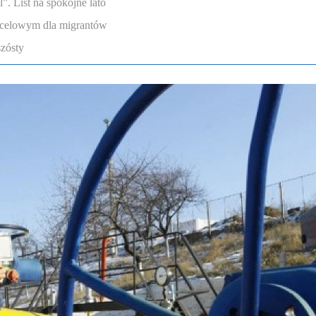
. List na spokojne lato
ocelowym dla migrantów
szósty