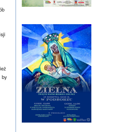
ób
sji
ież
, by