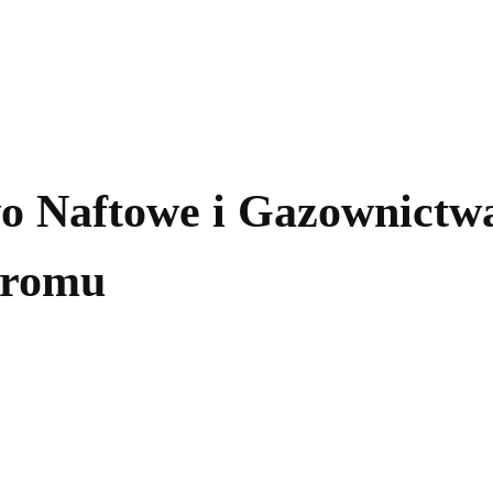
kolnictwo
Samorządy
Kultura
Historia
Komentarze
o Naftowe i Gazownictwa
promu