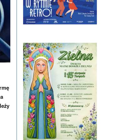
irmę
na
leży