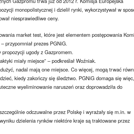
znych Gazpromu trwa już od 2012 r. Komisja Europejska
zycji monopolistycznej i dzielił rynki, wykorzystywał w spos
sował niesprawiedliwe ceny.
wania market test, które jest elementem postępowania Komi
” – przypomniał prezes PGNiG.
y propozycji ugody z Gazpromem.
praktyki miały miejsce” – podkreślał Woźniak.
adużyć, nadal mają one miejsce. Co więcej, mogą trwać równ
idzieć, kiedy zakończy się śledztwo. PGNiG domaga się więc
uteczne wyeliminowanie naruszeń oraz doprowadziła do
zczególnie odczuwalne przez Polskę i wyrażały się m.in. w
yniku dzielenia rynków niektóre kraje są traktowane przez