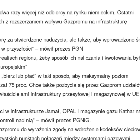
dwa razy więcej niż odbiorcy na rynku niemieckim. Ostatni
ch z rozszerzaniem wpływu Gazpromu na infrastrukturę
rę za stwierdzone nadużycia, ale także, aby wprowadzono śr
e w przyszłości” – mówił prezes PGN
realiach regionu, żeby sposób ich naliczania i kwotowania był
europejskim”
 „bierz lub płać” w taki sposób, aby maksymalny poziom
zał 75 proc. Chce także pozbycia się przez Gazprom udział
właścicielami infrastruktury przesyłowej i magazynowej w UE
i w infrastrukturze Jamał, OPAL i magazynie gazu Katharin
kontroli nad nią” – mówił prezes PGNiG.
azpromu do wyrażenia zgody na wdrożenie kodeksów siecio
zystkich punktach połączeń między systemami gazowymi