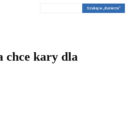
Szukaj w „Kurierze”
Wywiady
Reportaż
Konkursy
Więcej
REKLAMA
PRENUMERATA
KONKURSY
KONTAKTY
 chce kary dla