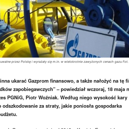
walne przez Polskę i wyrażały się m.in. w wielokrotnie zawyżonych cenach gazu Fot.
nna ukarać Gazprom finansowo, a także nałożyć na tę f
dków zapobiegawczych” – powiedział wczoraj, 18 maja 
zes PGNiG, Piotr Woźniak. Według niego wysokość kary 
ko odszkodowanie za straty, jakie poniosła gospodarka
budżetu.