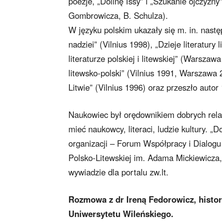
poezje, „Dolinę Issy” i „Szukanie ojczyzn
Gombrowicza, B. Schulza).
W języku polskim ukazały się m. in. następ
nadziei” (Vilnius 1998), „Dzieje literatu
literaturze polskiej i litewskiej” (Warsza
litewsko-polski” (Vilnius 1991, Warszawa 
Litwie” (Vilnius 1996) oraz przeszło autor 
Naukowiec był orędownikiem dobrych relac
mieć naukowcy, literaci, ludzie kultury. „D
organizacji – Forum Współpracy i Dialogu
Polsko-Litewskiej im. Adama Mickiewicza, 
wywiadzie dla portalu zw.lt.
Rozmowa z dr Ireną Fedorowicz, histo
Uniwersytetu Wileńskiego.