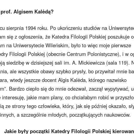
 prof. Algisem Kalėdą?
cu sierpnia 1994 roku. Po ukończeniu studiów na Uniwersyte
 się z ogłoszenia, że Katedra Filologii Polskiej poszukuje 
am na Uniwersytecie Wileńskim, było to więc moje pierwsze
dry Filologii Polskiej (obecnie Centrum Polonistyczne), i w o
ją siedzibę w dzisiejszej sali im. A. Mickiewicza (sala 119). 
nia, ale wszystkie obawy szybko prysły, bo przywitał mnie b
ara, wtedy jeszcze docent Algis Kalėda, którego nazwisko
im”. Bardzo ciepło się do mnie odezwał, zaczął wypytywać, u
interesuję, jakie mam plany, co chciałabym robić w przyszło
 ze strony tego człowieka, który, jak się później okazało, sł
 innych, a szczególnie młodych, początkujących naukowców.
Jakie były początki Katedry Filologii Polskiej kierowan