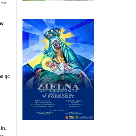
Prof.
ów
esiąc
.in.