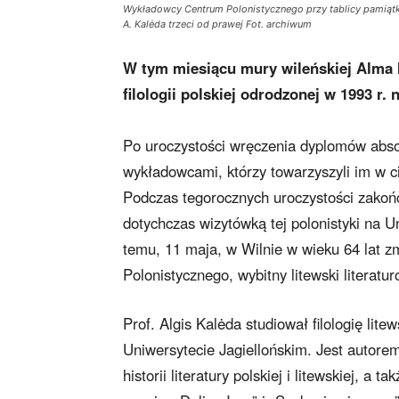
Wykładowcy Centrum Polonistycznego przy tablicy pamiątko
A. Kalėda trzeci od prawej Fot. archiwum
W tym miesiącu mury wileńskiej Alma
filologii polskiej odrodzonej w 1993 r.
Po uroczystości wręczenia dyplomów abso
wykładowcami, którzy towarzyszyli im w ci
Podczas tegorocznych uroczystości zakońc
dotychczas wizytówką tej polonistyki na U
temu, 11 maja, w Wilnie w wieku 64 lat zm
Polonistycznego, wybitny litewski literaturo
Prof. Algis Kalėda studiował filologię lit
Uniwersytecie Jagiellońskim. Jest autorem 
historii literatury polskiej i litewskiej, a 