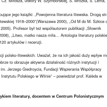
y” Cz. Miłosza, utwory W. Szymborskiej, S. Mrożka, S. Lema,
ujące jego książki: „Powojenna literatura litewska. Drogą stra
ry litewskiej 1918–2000”(Warszawa 2000), „Od M do M. Szkice 
wa 2005). Profesor był też współautorem publikacji „Słownik
2008), „Litwo, matko nasza miła… Antologia literatury polskie
120 artykułów i recenzji.
ji polsko-litewskich. Uważał, że na ich jakość duży wpływ 
obrze to obrazuje aktywna działalność różnych instytucji i
 im. Jerzego Giedroycia, Fundacji Wspierania Współpracy
Instytutu Polskiego w Wilnie” – powiedział prof. Kalėda w
rykiem literatury, docentem w Centrum Polonistycznym