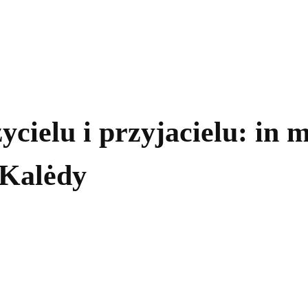
kolnictwo
Samorządy
Kultura
Historia
Komentarze
ycielu i przyjacielu: in
 Kalėdy