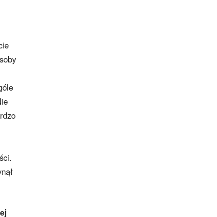
cie
osoby
góle
Nie
ardzo
ści.
ynął
ej