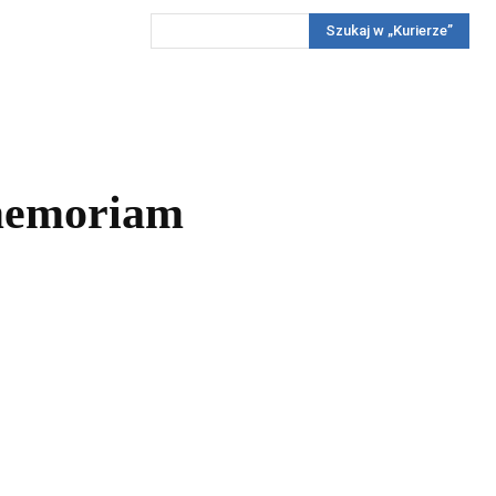
Szukaj w „Kurierze”
Wywiady
Reportaż
Konkursy
Więcej
REKLAMA
PRENUMERATA
KONKURSY
KONTAKTY
 memoriam