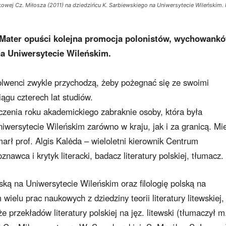
wej Cz. Miłosza (2011) na dziedzińcu K. Sarbiewskiego na Uniwersytecie Wileńskim. 
 Mater opuści kolejna promocja polonistów, wychowank
 na Uniwersytecie Wileńskim.
lwenci zwykle przychodzą, żeby pożegnać się ze swoimi
ągu czterech lat studiów.
zenia roku akademickiego zabraknie osoby, która była
niwersytecie Wileńskim zarówno w kraju, jak i za granicą. Mi
arł prof. Algis Kalėda – wieloletni kierownik Centrum
znawca i krytyk literacki, badacz literatury polskiej, tłumacz.
ewską na Uniwersytecie Wileńskim oraz filologię polską na
wielu prac naukowych z dziedziny teorii literatury litewskiej,
także przekładów literatury polskiej na jęz. litewski (tłumaczył m