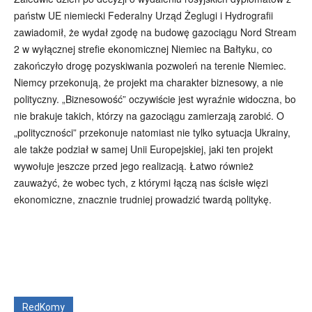
państw UE niemiecki Federalny Urząd Żeglugi i Hydrografii
zawiadomił, że wydał zgodę na budowę gazociągu Nord Stream
2 w wyłącznej strefie ekonomicznej Niemiec na Bałtyku, co
zakończyło drogę pozyskiwania pozwoleń na terenie Niemiec.
Niemcy przekonują, że projekt ma charakter biznesowy, a nie
polityczny. „Biznesowość” oczywiście jest wyraźnie widoczna, bo
nie brakuje takich, którzy na gazociągu zamierzają zarobić. O
„polityczności” przekonuje natomiast nie tylko sytuacja Ukrainy,
ale także podział w samej Unii Europejskiej, jaki ten projekt
wywołuje jeszcze przed jego realizacją. Łatwo również
zauważyć, że wobec tych, z którymi łączą nas ścisłe więzi
ekonomiczne, znacznie trudniej prowadzić twardą politykę.
Wszyscy
Aleksander Borowik
Antoni Radczenko
Artur Płokszto
Grzegorz Górny
ks. Jarosław Wąsowicz SDB
Piotr Hlebowicz
Rajmund Klonowski
Robert Mickiewicz
Tomasz Snarski
RedKomy
Więcej