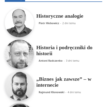
Historyczne analogie
Piotr Hlebowicz
-
2 dni temu
Historia i podręczniki do
historii
Antoni Radczenko
-
3 dni temu
„Biznes jak zawsze” – w
internecie
Rajmund Klonowski
-
4 dni temu