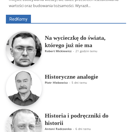
Artur Płokszto
Grzegorz Górny
wartości oraz budowania tożsamości. Wyraził...
ks. Jarosław Wąsowicz SDB
Piotr Hlebowicz
Rajmund Klonowski
Robert Mickiewicz
Tomasz Snarski
RedKomy
Więcej
Na wycieczkę do świata,
którego już nie ma
Robert Mickiewicz
-
21 godzin temu
Historyczne analogie
Piotr Hlebowicz
-
5 dni temu
Historia i podręczniki do
historii
Antoni Radczenko
-
6 dni temu