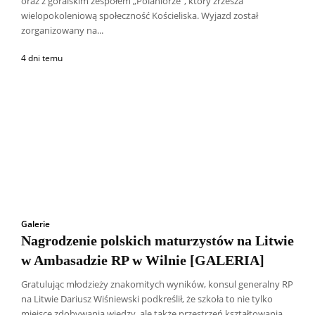
oraz z góralskim zespołem „Polaniorze”, który zrzesza
wielopokoleniową społeczność Kościeliska. Wyjazd został
zorganizowany na...
4 dni temu
Galerie
Nagrodzenie polskich maturzystów na Litwie
w Ambasadzie RP w Wilnie [GALERIA]
Gratulując młodzieży znakomitych wyników, konsul generalny RP
na Litwie Dariusz Wiśniewski podkreślił, że szkoła to nie tylko
Wszyscy
Aleksander Borowik
Antoni Radczenko
miejsce zdobywania wiedzy, ale także przestrzeń kształtowania