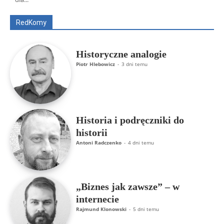
ks. Jarosław Wąsowicz SDB
Piotr Hlebowicz
Rajmund Klonowski
Robert Mickiewicz
Tomasz Snarski
RedKomy
Więcej
Historyczne analogie
Piotr Hlebowicz
-
3 dni temu
Historia i podręczniki do
historii
Antoni Radczenko
-
4 dni temu
„Biznes jak zawsze” – w
internecie
Rajmund Klonowski
-
5 dni temu