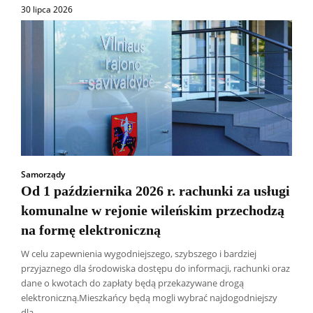
30 lipca 2026
Samorządy
Od 1 października 2026 r. rachunki za usługi
komunalne w rejonie wileńskim przechodzą
na formę elektroniczną
W celu zapewnienia wygodniejszego, szybszego i bardziej
przyjaznego dla środowiska dostępu do informacji, rachunki oraz
dane o kwotach do zapłaty będą przekazywane drogą
Wszyscy
Aleksander Borowik
Antoni Radczenko
elektroniczną.Mieszkańcy będą mogli wybrać najdogodniejszy
Artur Płokszto
Grzegorz Górny
dla...