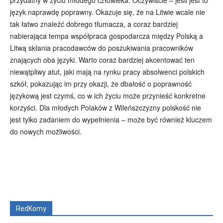
język naprawdę poprawny. Okazuje się, że na Litwie wcale nie
tak łatwo znaleźć dobrego tłumacza, a coraz bardziej
nabierająca tempa współpraca gospodarcza między Polską a
Litwą skłania pracodawców do poszukiwania pracowników
znających oba języki. Warto coraz bardziej akcentować ten
niewątpliwy atut, jaki mają na rynku pracy absolwenci polskich
szkół, pokazując im przy okazji, że dbałość o poprawność
językową jest czymś, co w ich życiu może przynieść konkretne
korzyści. Dla młodych Polaków z Wileńszczyzny polskość nie
jest tylko zadaniem do wypełnienia – może być również kluczem
do nowych możliwości.
Wszyscy
Aleksander Borowik
Antoni Radczenko
Artur Płokszto
Grzegorz Górny
ks. Jarosław Wąsowicz SDB
Piotr Hlebowicz
Rajmund Klonowski
Robert Mickiewicz
Tomasz Snarski
RedKomy
Więcej