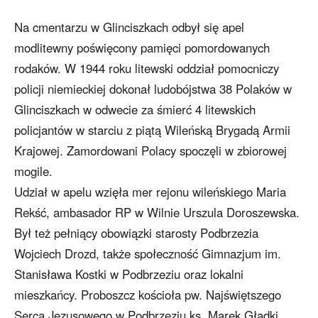
Na cmentarzu w Glinciszkach odbył się apel
modlitewny poświęcony pamięci pomordowanych
rodaków. W 1944 roku litewski oddział pomocniczy
policji niemieckiej dokonał ludobójstwa 38 Polaków w
Glinciszkach w odwecie za śmierć 4 litewskich
policjantów w starciu z piątą Wileńską Brygadą Armii
Krajowej. Zamordowani Polacy spoczęli w zbiorowej
mogile.
Udział w apelu wzięła mer rejonu wileńskiego Maria
Rekść, ambasador RP w Wilnie Urszula Doroszewska.
Był też pełniący obowiązki starosty Podbrzezia
Wojciech Drozd, także społeczność Gimnazjum im.
Stanisława Kostki w Podbrzeziu oraz lokalni
mieszkańcy. Proboszcz kościoła pw. Najświętszego
Serca Jezusowego w Podbrzeziu ks. Marek Gładki