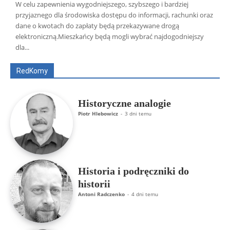
W celu zapewnienia wygodniejszego, szybszego i bardziej
przyjaznego dla środowiska dostępu do informacji, rachunki oraz
dane o kwotach do zapłaty będą przekazywane drogą
Wszyscy
Aleksander Borowik
Antoni Radczenko
elektroniczną.Mieszkańcy będą mogli wybrać najdogodniejszy
Artur Płokszto
Grzegorz Górny
dla...
ks. Jarosław Wąsowicz SDB
Piotr Hlebowicz
Rajmund Klonowski
Robert Mickiewicz
Tomasz Snarski
RedKomy
Więcej
Historyczne analogie
Piotr Hlebowicz
-
3 dni temu
Historia i podręczniki do
historii
Antoni Radczenko
-
4 dni temu