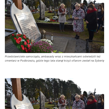
Przedstawiciele samorządu, ambasady wraz z mieszkańcami odwiedzili też
cmentarz w Podbrzeziu, gdzie tego lata stanął krzyż ofiarom zesłań na Syberię