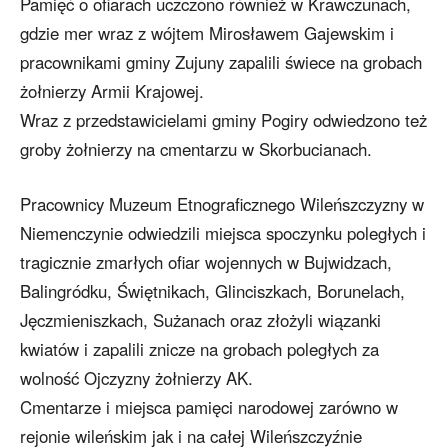
Pamięć o ofiarach uczczono również w Krawczunach,
gdzie mer wraz z wójtem Mirosławem Gajewskim i
pracownikami gminy Zujuny zapalili świece na grobach
żołnierzy Armii Krajowej.
Wraz z przedstawicielami gminy Pogiry odwiedzono też
groby żołnierzy na cmentarzu w Skorbucianach.
Pracownicy Muzeum Etnograficznego Wileńszczyzny w
Niemenczynie odwiedzili miejsca spoczynku poległych i
tragicznie zmarłych ofiar wojennych w Bujwidzach,
Balingródku, Świętnikach, Glinciszkach, Borunelach,
Jęczmieniszkach, Sużanach oraz złożyli wiązanki
kwiatów i zapalili znicze na grobach poległych za
wolność Ojczyzny żołnierzy AK.
Cmentarze i miejsca pamięci narodowej zarówno w
rejonie wileńskim jak i na całej Wileńszczyźnie