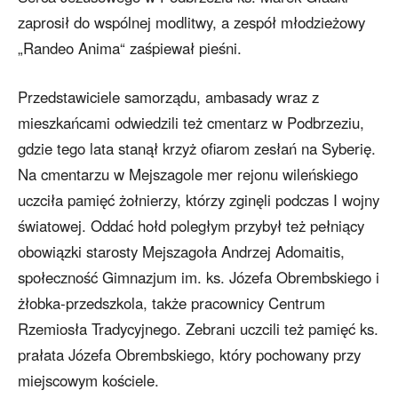
zaprosił do wspólnej modlitwy, a zespół młodzieżowy
„Randeo Anima“ zaśpiewał pieśni.
Przedstawiciele samorządu, ambasady wraz z
mieszkańcami odwiedzili też cmentarz w Podbrzeziu,
gdzie tego lata stanął krzyż ofiarom zesłań na Syberię.
Na cmentarzu w Mejszagole mer rejonu wileńskiego
uczciła pamięć żołnierzy, którzy zginęli podczas I wojny
światowej. Oddać hołd poległym przybył też pełniący
obowiązki starosty Mejszagoła Andrzej Adomaitis,
społeczność Gimnazjum im. ks. Józefa Obrembskiego i
żłobka-przedszkola, także pracownicy Centrum
Rzemiosła Tradycyjnego. Zebrani uczcili też pamięć ks.
prałata Józefa Obrembskiego, który pochowany przy
miejscowym kościele.