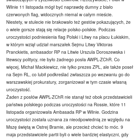
Wilnie 11 listopada mógł być naprawdę dumny z biało
czerwonych flag, widocznych niemal w całym mieście.
Niestety, w stulecie nie brakowało też gestów pokazujących, że
o wiele gorsze stają się relacje polsko-polskie. Podczas
uroczystości podniesienia flag Polski i Litwy na placu Łukiskim,
w którym wziął udział marszałek Sejmu Litwy Viktoras
Pranckietis, ambasador RP na Litwie Urszula Doroszewska i
litewscy politycy, nie było żadnego posła AWPL-ZChR. Co
więcej, Michał Mackiewicz, nie tylko prezes ZPL, ale także poseł
na Sejm RL, co lubił podkreślać zwłaszcza po wezwaniu go do
warszawskiej prokuratury, zorganizował w tym czasie własną
uroczystość.
Żaden z posłów AWPL-ZChR nie stanął też obok przedstawicieli
państwa polskiego podczas uroczystości na Rossie, które 11
listopada organizowała Ambasada RP w Wilnie. Godzina
uroczystości została uznana za nieodpowiednią ze względu na
Mszę świętą w Ostrej Bramie, ale przecież chcieć to móc. 9
maja przedstawiciele partii byli o wiele bardziej elastyczni, gdy