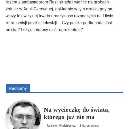
razem z ambasadorem Rosji składali wieńce na grobach
żołnierzy Armii Czerwonej, dokładnie w tym czasie, gdy na
wieży telewizyjnej trwała uroczystość rozpoczęcia na Litwie
retransmisji polskiej telewizji… Czy polska partia nadal jest
polska? I czyje interesy dziś reprezentuje?
Wszyscy
Aleksander Borowik
Antoni Radczenko
Artur Płokszto
Grzegorz Górny
ks. Jarosław Wąsowicz SDB
Piotr Hlebowicz
Rajmund Klonowski
Robert Mickiewicz
Tomasz Snarski
RedKomy
Więcej
Na wycieczkę do świata,
którego już nie ma
Robert Mickiewicz
-
1 dzień temu