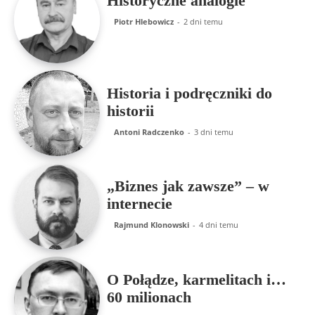
Historyczne analogie
Piotr Hlebowicz
-
2 dni temu
Historia i podręczniki do
historii
Antoni Radczenko
-
3 dni temu
„Biznes jak zawsze” – w
internecie
Rajmund Klonowski
-
4 dni temu
O Połądze, karmelitach i…
60 milionach