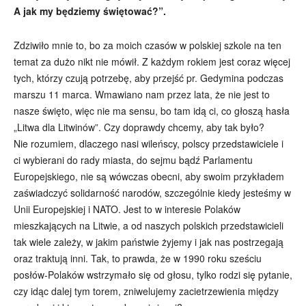
A jak my będziemy świętować?”.
Zdziwiło mnie to, bo za moich czasów w polskiej szkole na ten
temat za dużo nikt nie mówił. Z każdym rokiem jest coraz więcej
tych, którzy czują potrzebę, aby przejść pr. Gedymina podczas
marszu 11 marca. Wmawiano nam przez lata, że nie jest to
nasze święto, więc nie ma sensu, bo tam idą ci, co głoszą hasła
„Litwa dla Litwinów”. Czy doprawdy chcemy, aby tak było?
Nie rozumiem, dlaczego nasi wileńscy, polscy przedstawiciele i
ci wybierani do rady miasta, do sejmu bądź Parlamentu
Europejskiego, nie są wówczas obecni, aby swoim przykładem
zaświadczyć solidarność narodów, szczególnie kiedy jesteśmy w
Unii Europejskiej i NATO. Jest to w interesie Polaków
mieszkających na Litwie, a od naszych polskich przedstawicieli
tak wiele zależy, w jakim państwie żyjemy i jak nas postrzegają
oraz traktują inni. Tak, to prawda, że w 1990 roku sześciu
posłów-Polaków wstrzymało się od głosu, tylko rodzi się pytanie,
czy idąc dalej tym torem, zniwelujemy zacietrzewienia między