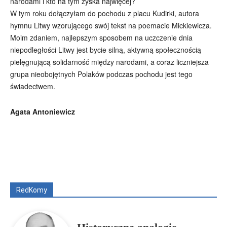
narodami i kto na tym zyska najwięcej?
W tym roku dołączyłam do pochodu z placu Kudirki, autora
hymnu Litwy wzorującego swój tekst na poemacie Mickiewicza.
Moim zdaniem, najlepszym sposobem na uczczenie dnia
niepodległości Litwy jest bycie silną, aktywną społecznością
pielęgnującą solidarność między narodami, a coraz liczniejsza
grupa nieobojętnych Polaków podczas pochodu jest tego
świadectwem.
Agata Antoniewicz
Wszyscy
Aleksander Borowik
Antoni Radczenko
Artur Płokszto
Grzegorz Górny
ks. Jarosław Wąsowicz SDB
Piotr Hlebowicz
Rajmund Klonowski
Robert Mickiewicz
Tomasz Snarski
RedKomy
Więcej