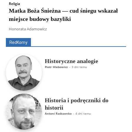
Religia
Matka Boża Śnieżna — cud śniegu wskazał
miejsce budowy bazyliki
Wszyscy
Aleksander Borowik
Antoni Radczenko
Artur Płokszto
Grzegorz Górny
Honorata Adamowicz
ks. Jarosław Wąsowicz SDB
Piotr Hlebowicz
Rajmund Klonowski
Robert Mickiewicz
Tomasz Snarski
RedKomy
Więcej
Historyczne analogie
Piotr Hlebowicz
-
3 dni temu
Historia i podręczniki do
historii
Antoni Radczenko
-
4 dni temu