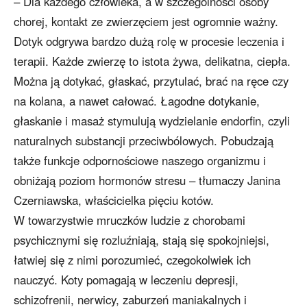
– Dla każdego człowieka, a w szczególności osoby
chorej, kontakt ze zwierzęciem jest ogromnie ważny.
Dotyk odgrywa bardzo dużą rolę w procesie leczenia i
terapii. Każde zwierzę to istota żywa, delikatna, ciepła.
Można ją dotykać, głaskać, przytulać, brać na ręce czy
na kolana, a nawet całować. Łagodne dotykanie,
głaskanie i masaż stymulują wydzielanie endorfin, czyli
naturalnych substancji przeciwbólowych. Pobudzają
także funkcje odpornościowe naszego organizmu i
obniżają poziom hormonów stresu – tłumaczy Janina
Czerniawska, właścicielka pięciu kotów.
W towarzystwie mruczków ludzie z chorobami
psychicznymi się rozluźniają, stają się spokojniejsi,
łatwiej się z nimi porozumieć, czegokolwiek ich
nauczyć. Koty pomagają w leczeniu depresji,
schizofrenii, nerwicy, zaburzeń maniakalnych i