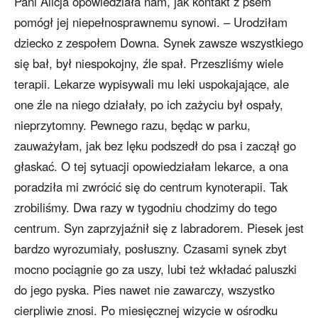
Pani Alicja opowiedziała nam, jak kontakt z psem
pomógł jej niepełnosprawnemu synowi. – Urodziłam
dziecko z zespołem Downa. Synek zawsze wszystkiego
się bał, był niespokojny, źle spał. Przeszliśmy wiele
terapii. Lekarze wypisywali mu leki uspokajające, ale
one źle na niego działały, po ich zażyciu był ospały,
nieprzytomny. Pewnego razu, będąc w parku,
zauważyłam, jak bez lęku podszedł do psa i zaczął go
głaskać. O tej sytuacji opowiedziałam lekarce, a ona
poradziła mi zwrócić się do centrum kynoterapii. Tak
zrobiliśmy. Dwa razy w tygodniu chodzimy do tego
centrum. Syn zaprzyjaźnił się z labradorem. Piesek jest
bardzo wyrozumiały, posłuszny. Czasami synek zbyt
mocno pociągnie go za uszy, lubi też wkładać paluszki
do jego pyska. Pies nawet nie zawarczy, wszystko
cierpliwie znosi. Po miesięcznej wizycie w ośrodku