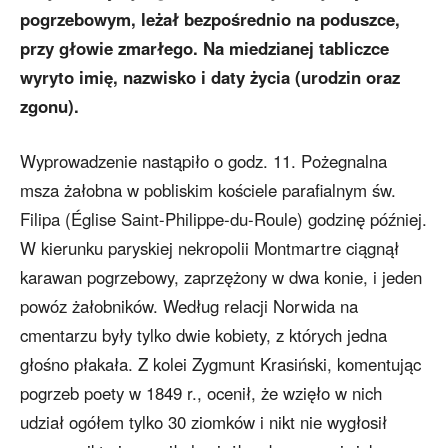
pogrzebowym, leżał bezpośrednio na poduszce,
przy głowie zmarłego. Na miedzianej tabliczce
wyryto imię, nazwisko i daty życia (urodzin oraz
zgonu).
Wyprowadzenie nastąpiło o godz. 11. Pożegnalna
msza żałobna w pobliskim kościele parafialnym św.
Filipa (Église Saint-Philippe-du-Roule) godzinę później.
W kierunku paryskiej nekropolii Montmartre ciągnął
karawan pogrzebowy, zaprzężony w dwa konie, i jeden
powóz żałobników. Według relacji Norwida na
cmentarzu były tylko dwie kobiety, z których jedna
głośno płakała. Z kolei Zygmunt Krasiński, komentując
pogrzeb poety w 1849 r., ocenił, że wzięło w nich
udział ogółem tylko 30 ziomków i nikt nie wygłosił