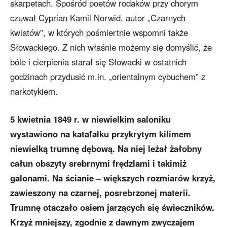
skarpetach. Spośród poetów rodaków przy chorym
czuwał Cyprian Kamil Norwid, autor „Czarnych
kwiatów”, w których pośmiertnie wspomni także
Słowackiego. Z nich właśnie możemy się domyślić, że
bóle i cierpienia starał się Słowacki w ostatnich
godzinach przydusić m.in. „orientalnym cybuchem” z
narkotykiem.
5 kwietnia 1849 r. w niewielkim saloniku
wystawiono na katafalku przykrytym kilimem
niewielką trumnę dębową. Na niej leżał żałobny
całun obszyty srebrnymi frędzlami i takimiż
galonami. Na ścianie – większych rozmiarów krzyż,
zawieszony na czarnej, posrebrzonej materii.
Trumnę otaczało osiem jarzących się świeczników.
Krzyż mniejszy, zgodnie z dawnym zwyczajem