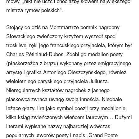
mowy, „nikt nie uczcił chociażby słowem największego
mistrza rymów polskich”.
Stojący do dziś na Montmartrze pomnik nagrobny
Słowackiego zwieńczony krzyżem wyszedł spod
troskliwej ręki jego francuskiego przyjaciela, którym był
Charles Pétiniaud-Dubos. Zdobi go medalion poety
(płaskorzeźba z brązu) wykonany przez emigracyjnego
artystę i grafika Antoniego Oleszczyńskiego, również
wieloletniego paryskiego przyjaciela Juliusza.
Nieregularnych kształtów nagrobek z jasnego
piaskowca zwraca uwagę swoją innością. Niedbale
leżące głazy, lira jako symbol poezji przy medalionie,
kilka ksiąg zwieńczonych wieńcem laurowym… Dużymi
literami wypisane nazwy najbardziej wówczas
popularnych utworów poety i napis „Grand Poete