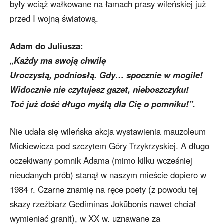
były wciąż wałkowane na łamach prasy wileńskiej już
przed I wojną światową.
Adam do Juliusza:
„Każdy ma swoją chwilę
Uroczystą, podniosłą. Gdy… spocznie w mogile!
Widocznie nie czytujesz gazet, nieboszczyku!
Toć już dość długo myślą dla Cię o pomniku!”.
Nie udała się wileńska akcja wystawienia mauzoleum
Mickiewicza pod szczytem Góry Trzykrzyskiej. A długo
oczekiwany pomnik Adama (mimo kilku wcześniej
nieudanych prób) stanął w naszym mieście dopiero w
1984 r. Czarne znamię na ręce poety (z powodu tej
skazy rzeźbiarz Gediminas Jokūbonis nawet chciał
wymieniać granit), w XX w. uznawane za