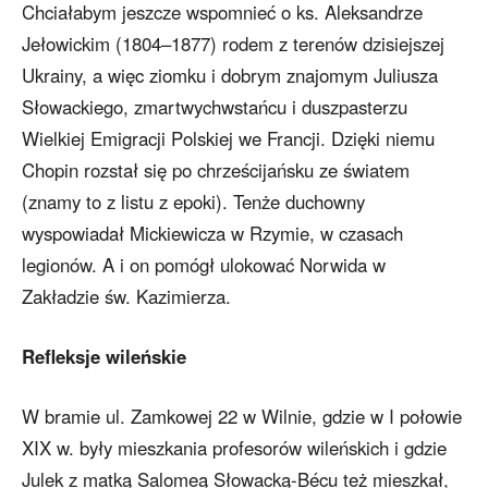
Chciałabym jeszcze wspomnieć o ks. Aleksandrze
Jełowickim (1804–1877) rodem z terenów dzisiejszej
Ukrainy, a więc ziomku i dobrym znajomym Juliusza
Słowackiego, zmartwychwstańcu i duszpasterzu
Wielkiej Emigracji Polskiej we Francji. Dzięki niemu
Chopin rozstał się po chrześcijańsku ze światem
(znamy to z listu z epoki). Tenże duchowny
wyspowiadał Mickiewicza w Rzymie, w czasach
legionów. A i on pomógł ulokować Norwida w
Zakładzie św. Kazimierza.
Refleksje wileńskie
W bramie ul. Zamkowej 22 w Wilnie, gdzie w I połowie
XIX w. były mieszkania profesorów wileńskich i gdzie
Julek z matką Salomeą Słowacką-Bécu też mieszkał,