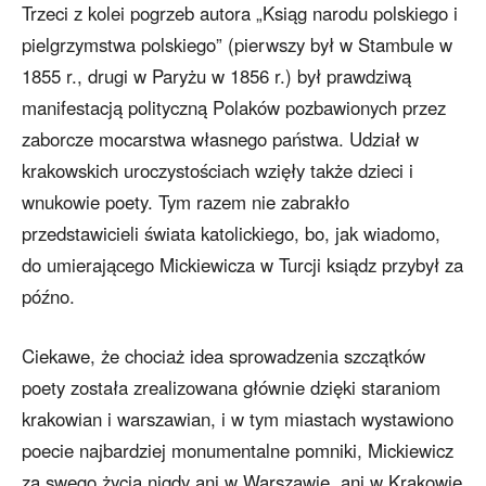
Trzeci z kolei pogrzeb autora „Ksiąg narodu polskiego i
pielgrzymstwa polskiego” (pierwszy był w Stambule w
1855 r., drugi w Paryżu w 1856 r.) był prawdziwą
manifestacją polityczną Polaków pozbawionych przez
zaborcze mocarstwa własnego państwa. Udział w
krakowskich uroczystościach wzięły także dzieci i
wnukowie poety. Tym razem nie zabrakło
przedstawicieli świata katolickiego, bo, jak wiadomo,
do umierającego Mickiewicza w Turcji ksiądz przybył za
późno.
Ciekawe, że chociaż idea sprowadzenia szczątków
poety została zrealizowana głównie dzięki staraniom
krakowian i warszawian, i w tym miastach wystawiono
poecie najbardziej monumentalne pomniki, Mickiewicz
za swego życia nigdy ani w Warszawie, ani w Krakowie