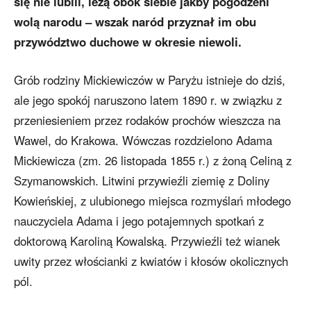
się nie lubili, leżą obok siebie jakby pogodzeni
wolą narodu – wszak naród przyznał im obu
przywództwo duchowe w okresie niewoli.
Grób rodziny Mickiewiczów w Paryżu istnieje do dziś,
ale jego spokój naruszono latem 1890 r. w związku z
przeniesieniem przez rodaków prochów wieszcza na
Wawel, do Krakowa. Wówczas rozdzielono Adama
Mickiewicza (zm. 26 listopada 1855 r.) z żoną Celiną z
Szymanowskich. Litwini przywieźli ziemię z Doliny
Kowieńskiej, z ulubionego miejsca rozmyślań młodego
nauczyciela Adama i jego potajemnych spotkań z
doktorową Karoliną Kowalską. Przywieźli też wianek
uwity przez włościanki z kwiatów i kłosów okolicznych
pól.