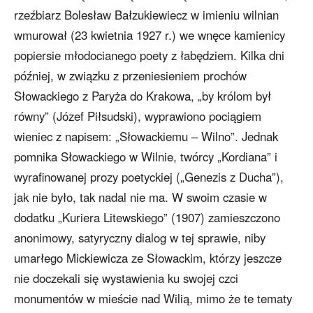
rzeźbiarz Bolesław Bałzukiewiecz w imieniu wilnian
wmurował (23 kwietnia 1927 r.) we wnęce kamienicy
popiersie młodocianego poety z łabędziem. Kilka dni
później, w związku z przeniesieniem prochów
Słowackiego z Paryża do Krakowa, „by królom był
równy” (Józef Piłsudski), wyprawiono pociągiem
wieniec z napisem: „Słowackiemu – Wilno”. Jednak
pomnika Słowackiego w Wilnie, twórcy „Kordiana” i
wyrafinowanej prozy poetyckiej („Genezis z Ducha”),
jak nie było, tak nadal nie ma. W swoim czasie w
dodatku „Kuriera Litewskiego” (1907) zamieszczono
anonimowy, satyryczny dialog w tej sprawie, niby
umarłego Mickiewicza ze Słowackim, którzy jeszcze
nie doczekali się wystawienia ku swojej czci
monumentów w mieście nad Wilią, mimo że te tematy