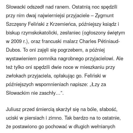
Słowacki odszedł nad ranem. Ostatnią noc spędzili
przy nim dwaj najwierniejsi przyjaciele – Zygmunt
Szczęsny Feliński z Krzemieńca, późniejszy ksiądz i
biskup rzymskokatolicki, zesłaniec (ogłoszony świętym
w 2009 r.), oraz francuski malarz Charles Pétiniaud-
Dubos. To oni zajęli się pogrzebem, a później
wystawieniem pomnika nagrobnego przyjacielowi. Ale
też tylko oni spędzili dwie noce w mieszkaniu przy
zwłokach przyjaciela, opłakując go. Feliński w
późniejszych wspomnieniach napisze: „Łzy za
Słowackim nie zaschły…”.
Juliusz przed śmiercią skarżył się na bóle, słabość,
uciski w piersiach i zimno. Tak bardzo na to ostatnie,
że postawiono go pochować w długich wełnianych