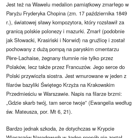
Jest też na Wawelu medalion pamiątkowy zmarłego w
Paryżu Fryderyka Chopina (zm. 17 października 1849
r.), światowej sławy kompozytora, który rozsławił za
granicą polskie polonezy i mazurki. Zmarł (podobnie
jak Słowacki, Krasiński i Norwid) na gruźlicę i został
pochowany z dużą pompą na paryskim cmentarzu
Père-Lachaise, żegnany tłumnie nie tylko przez
Polaków, lecz także przez Francuzów. Jego serce do
Polski przywiozła siostra. Jest wmurowane w jeden z
filarów bazyliki Świętego Krzyża na Krakowskim
Przedmieściu w Warszawie. Napis na filarze brzmi:
„Gdzie skarb twój, tam serce twoje” (Ewangelia według
św. Mateusza, por. Mt 6, 21).
Bardzo jednak szkoda, że dotychczas w Krypcie
Wieszczów Narodowych w żaden sposób nie został