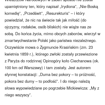
upamiętniony ten, który napisał „Irydiona”, „Nie-Boską
komedię”, „Przedświt”, „Resurekturis” – i który
powiedział, że nic na świecie tak jak miłość (do
ojczyzny, rodaków, osób bliskich) nie wiąże nas ze
sobą. Do końca życia, mimo obcych zaborów, wierzył w
zmartwychwstanie Polski jako państwa niezależnego.
Oczywiście mowa o Zygmuncie Krasińskim (zm. 23
kwietnia 1859 r.), którego zwłoki zostały przewiezione
z Paryża do rodzinnej Opinogóry koło Ciechanowa (ok.
100 km od Warszawy) i tam zostały. Jest autorem
słynnej konstatacji: „Duma bez pokory – to próżność,
pokora bez dumy – to podłość”. I do niego należą
słowa wypowiedziane po pogrzebie Mickiewicza: „My z
niego wszyscy”.