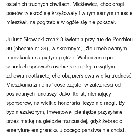
ostatnich trudnych chwilach. Mickiewicz, choć drogi
poetów tylekroć się krzyżowały i w tym samym mieście
mieszkał, na pogrzebie w ogóle się nie pokazał.
Juliusz Słowacki zmarł 3 kwietnia przy rue de Ponthieu
30 (obecnie nr 34), w skromnym, „źle umeblowanym”
mieszkanku na piątym piętrze. Wchodzenie po
schodach sprawiało osobie szczupłej, o wątłym
zdrowiu i dotkniętej chorobą piersiową wielką trudność.
Mieszkania zmieniał dość często, w zależności od
posiadanych funduszy. Jako literat, niemający
sponsorów, na wielkie honoraria liczyć nie mógł. By
być niezależnym, inwestował pieniądze przysyłane
przez matkę na giełdzie francuskiej, gdyż żebrać o
emeryturę emigrancką u obcego państwa nie chciał.