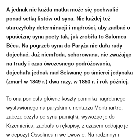
A jednak nie każda matka może się pochwalić
ponad setką listów od syna. Nie każdej też
starczyłoby determinacji i mądrości, aby zadbać o
spuściznę syna poety tak, jak zrobiła to Salomea
Bécu. Na pogrzeb syna do Paryża nie dała rady
dojechać. Już niemłoda, schorowana, nie zważając
na trudy i czas ówczesnego podróżowania,
dojechała jednak nad Sekwanę po śmierci jedynaka
(zmarł w 1849 r.) dwa razy, w 1850 r. i rok później.
To ona poniosła główne koszty pomnika nagrobnego
wystawionego na paryskim cmentarzu Montmartre,
zabezpieczyła po synu pamiątki, wywożąc je do
Krzemieńca, zadbała o rękopisy, z czasem oddając je
w depozyt Ossolineum we Lwowie. Na rodzinnym