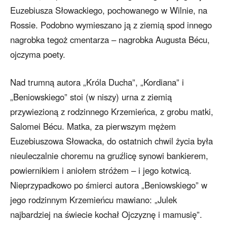
Euzebiusza Słowackiego, pochowanego w Wilnie, na
Rossie. Podobno wymieszano ją z ziemią spod innego
nagrobka tegoż cmentarza – nagrobka Augusta Bécu,
ojczyma poety.
Nad trumną autora „Króla Ducha”, „Kordiana” i
„Beniowskiego” stoi (w niszy) urna z ziemią
przywiezioną z rodzinnego Krzemieńca, z grobu matki,
Salomei Bécu. Matka, za pierwszym mężem
Euzebiuszowa Słowacka, do ostatnich chwil życia była
nieuleczalnie choremu na gruźlicę synowi bankierem,
powiernikiem i aniołem stróżem – i jego kotwicą.
Nieprzypadkowo po śmierci autora „Beniowskiego” w
jego rodzinnym Krzemieńcu mawiano: „Julek
najbardziej na świecie kochał Ojczyznę i mamusię”.