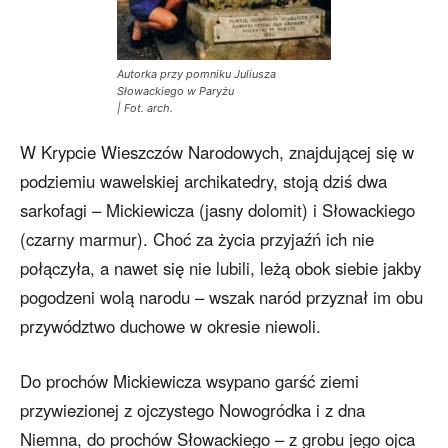
Autorka przy pomniku Juliusza
Słowackiego w Paryżu
| Fot. arch.
W Krypcie Wieszczów Narodowych, znajdującej się w
podziemiu wawelskiej archikatedry, stoją dziś dwa
sarkofagi – Mickiewicza (jasny dolomit) i Słowackiego
(czarny marmur). Choć za życia przyjaźń ich nie
połączyła, a nawet się nie lubili, leżą obok siebie jakby
pogodzeni wolą narodu – wszak naród przyznał im obu
przywództwo duchowe w okresie niewoli.
Do prochów Mickiewicza wsypano garść ziemi
przywiezionej z ojczystego Nowogródka i z dna
Niemna, do prochów Słowackiego – z grobu jego ojca