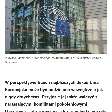
Budynek Parlamentu Europejskiego w Strasburgu | Fot. Guillaume Périgois,
Unsplash
W perspektywie trzech najbliższych dekad Unia
Europejska może być podzielona
wewnętrznie
jak
nigdy dotychc
zas. Przyjdzie jej także walczyć z
narastającymi konfliktami pokoleniowymi i
klasowymi – oto wyzwania, z którymi będą musiały