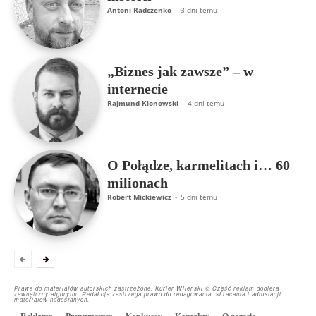
Antoni Radczenko
-
3 dni temu
„Biznes jak zawsze” – w
internecie
Rajmund Klonowski
-
4 dni temu
O Połądze, karmelitach i… 60
milionach
Robert Mickiewicz
-
5 dni temu
Prawa do materiałów autorskich zastrzeżone. Kurier Wileński © Część reklam dobiera
zewnętrzny algorytm. Redakcja zastrzega prawo do redagowania, skracania i adiustacji
materiałów nadesłanych.