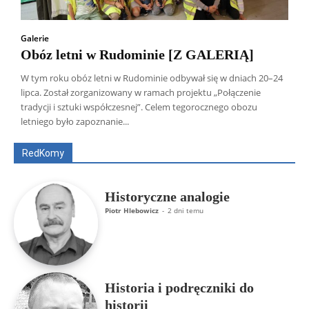
Galerie
Obóz letni w Rudominie [Z GALERIĄ]
W tym roku obóz letni w Rudominie odbywał się w dniach 20–24
lipca. Został zorganizowany w ramach projektu „Połączenie
Wszyscy
Aleksander Borowik
Antoni Radczenko
tradycji i sztuki współczesnej”. Celem tegorocznego obozu
Artur Płokszto
Grzegorz Górny
letniego było zapoznanie...
ks. Jarosław Wąsowicz SDB
Piotr Hlebowicz
Rajmund Klonowski
Robert Mickiewicz
Tomasz Snarski
RedKomy
Więcej
Historyczne analogie
Piotr Hlebowicz
-
2 dni temu
Historia i podręczniki do
historii