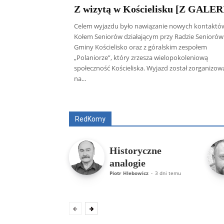
Z wizytą w Kościelisku [Z GALER
Celem wyjazdu było nawiązanie nowych kontaktó
Kołem Seniorów działającym przy Radzie Seniorów
Gminy Kościelisko oraz z góralskim zespołem
„Polaniorze”, który zrzesza wielopokoleniową
społeczność Kościeliska. Wyjazd został zorganizo
na...
Wszyscy
Aleksander Borowik
Antoni
RedKomy
Historyczne
analogie
Piotr Hlebowicz
-
3 dni temu