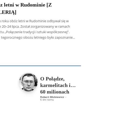
z letni w Rudominie [Z
LERIĄ]
 roku obóz letni w Rudominie odbywał się w
h 20–24 lipca. Został zorganizowany w ramach
tu „Połączenie tradycji i sztuki współczesnej”.
 tegorocznego obozu letniego było zapoznanie...
icz SDB
Piotr Hlebowicz
Rajmund Klonowski
Robert Mickiewicz
Tomasz Snarski
Więcej
O Połądze,
karmelitach i…
60 milionach
Robert Mickiewicz
-
6 dni temu