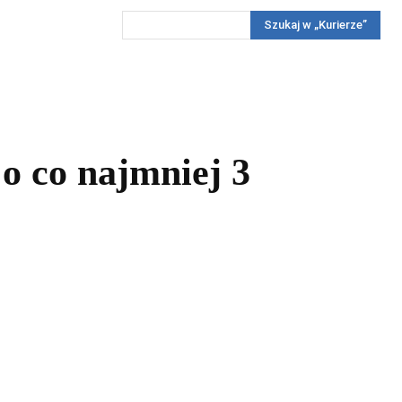
Szukaj w „Kurierze”
Wywiady
Reportaż
Konkursy
Więcej
REKLAMA
PRENUMERATA
KONKURSY
KONTAKTY
o co najmniej 3