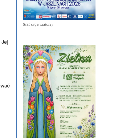
Graf. organizatorzy
. Jej
ywać