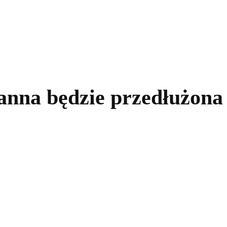
kolnictwo
Samorządy
Kultura
Historia
Komentarze
nna będzie przedłużona 