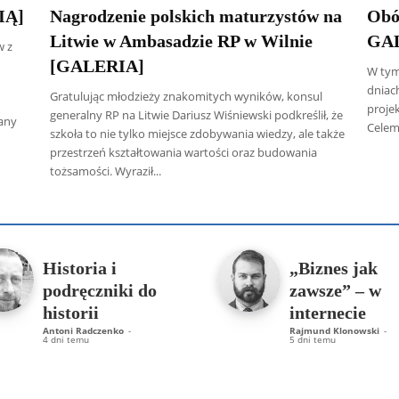
IĄ]
Nagrodzenie polskich maturzystów na
Obó
Litwie w Ambasadzie RP w Wilnie
GA
w z
[GALERIA]
W tym
dniac
Gratulując młodzieży znakomitych wyników, konsul
projek
generalny RP na Litwie Dariusz Wiśniewski podkreślił, że
wany
Celem
szkoła to nie tylko miejsce zdobywania wiedzy, ale także
przestrzeń kształtowania wartości oraz budowania
tożsamości. Wyraził...
 Radczenko
Artur Płokszto
Grzegorz Górny
ks. Jarosław Wąsow
Historia i
„Biznes jak
podręczniki do
zawsze” – w
historii
internecie
Antoni Radczenko
-
Rajmund Klonowski
-
4 dni temu
5 dni temu