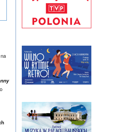
 na
anny
o
ch