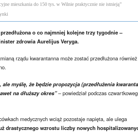
ne mieszkania do 150 tys. w Wilnie praktycznie nie istnieją”
ynki
przedłużona o co najmniej kolejne trzy tygodnie –
nister zdrowia Aurelijus Veryga.
ą zmianą rządu kwarantanna może zostać przedłużona również
no.
 ale myślę, że będzie propozycja (przedłużenia kwarant
 nawet na dłuższy okres”
– powiedział podczas czwartkoweg
acówkach medycznych wciąż pozostaje napięta, ale ulega
uż drastycznego wzrostu liczby nowych hospitalizowany