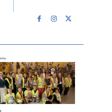
temu
e