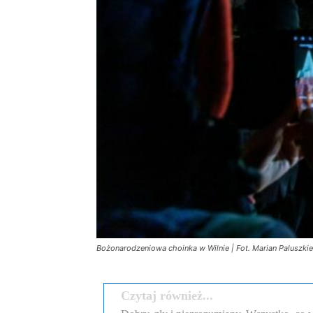
Bożonarodzeniowa choinka w Wilnie | Fot. Marian Paluszki
Czytaj również...