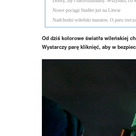
Dobry, zły i niezrozumiany. Wszystko, co w
Nowe pociągi Stadler już na Litwie
Nadchodzi wileński maraton. O paru rzecza
Od dziś kolorowe światła wileńskiej c
Wystarczy parę kliknięć, aby w bezpiec