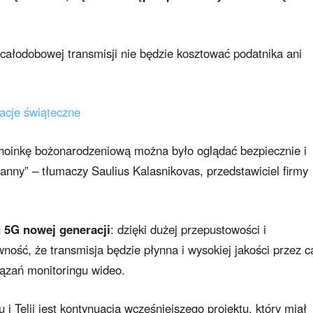
całodobowej transmisji nie będzie kosztować podatnika ani
acje świąteczne
choinkę bożonarodzeniową można było oglądać bezpiecznie i
ny” – tłumaczy Saulius Kalasnikovas, przedstawiciel firmy
u 5G nowej generacji
: dzięki dużej przepustowości i
ść, że transmisja będzie płynna i wysokiej jakości przez c
iązań monitoringu wideo.
i Telii jest kontynuacją wcześniejszego projektu, który miał