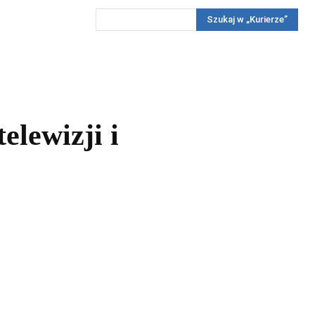
Szukaj w „Kurierze”
Wywiady
Reportaż
Konkursy
Więcej
REKLAMA
PRENUMERATA
KONKURSY
KONTAKTY
elewizji i