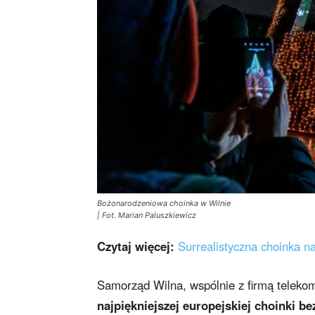
Bożonarodzeniowa choinka w Wilnie
| Fot. Marian Paluszkiewicz
Czytaj więcej:
Surrealistyczna choinka na
Samorząd Wilna, wspólnie z firmą teleko
najpiękniejszej europejskiej choinki 