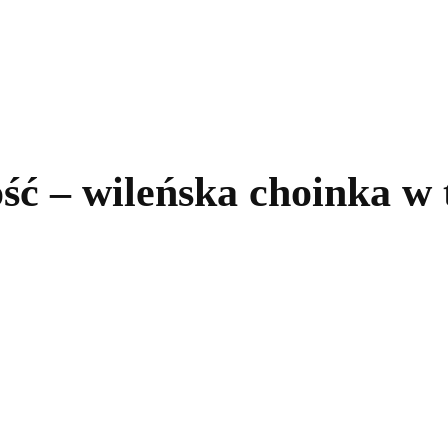
kolnictwo
Samorządy
Kultura
Historia
Komentarze
ść – wileńska choinka w t