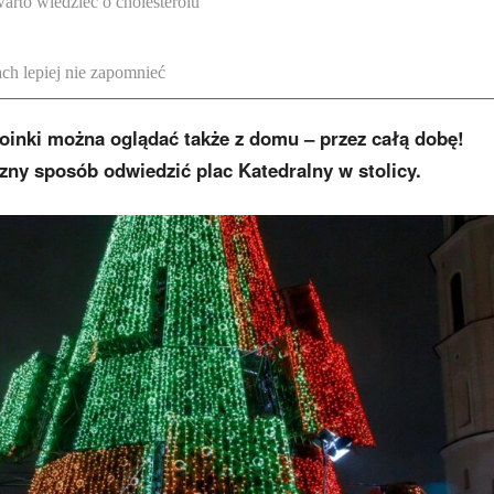
arto wiedzieć o cholesterolu
ch lepiej nie zapomnieć
hoinki można oglądać także z domu – przez całą dobę!
zny sposób odwiedzić plac Katedralny w stolicy.