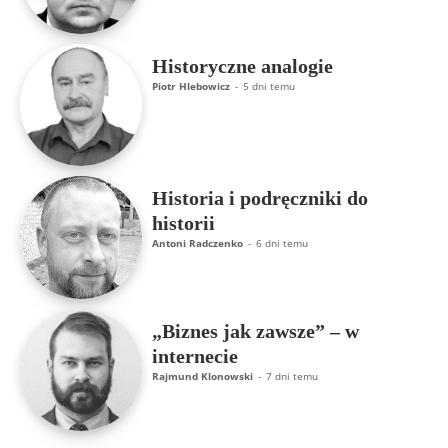
Historyczne analogie
Piotr Hlebowicz
-
5 dni temu
Historia i podręczniki do
historii
Antoni Radczenko
-
6 dni temu
„Biznes jak zawsze” – w
internecie
Rajmund Klonowski
-
7 dni temu