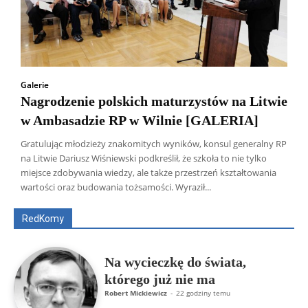
Galerie
Nagrodzenie polskich maturzystów na Litwie
w Ambasadzie RP w Wilnie [GALERIA]
Gratulując młodzieży znakomitych wyników, konsul generalny RP
na Litwie Dariusz Wiśniewski podkreślił, że szkoła to nie tylko
Wszyscy
Aleksander Borowik
Antoni Radczenko
miejsce zdobywania wiedzy, ale także przestrzeń kształtowania
Artur Płokszto
Grzegorz Górny
wartości oraz budowania tożsamości. Wyraził...
ks. Jarosław Wąsowicz SDB
Piotr Hlebowicz
Rajmund Klonowski
Robert Mickiewicz
Tomasz Snarski
RedKomy
Więcej
Na wycieczkę do świata,
którego już nie ma
Robert Mickiewicz
-
22 godziny temu