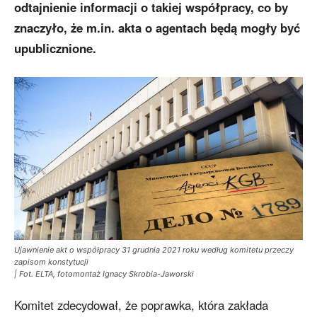
odtajnienie informacji o takiej współpracy, co by
znaczyło, że m.in. akta o agentach będą mogły być
upublicznione.
Ujawnienie akt o współpracy 31 grudnia 2021 roku według komitetu przeczy
zapisom konstytucji
| Fot. ELTA, fotomontaż Ignacy Skrobia-Jaworski
Komitet zdecydował, że poprawka, która zakłada