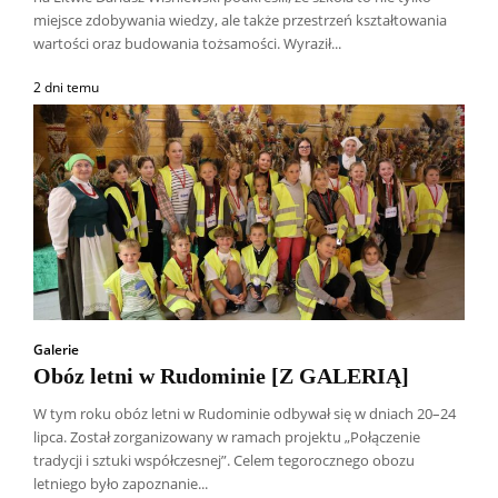
miejsce zdobywania wiedzy, ale także przestrzeń kształtowania
wartości oraz budowania tożsamości. Wyraził...
2 dni temu
Galerie
Obóz letni w Rudominie [Z GALERIĄ]
W tym roku obóz letni w Rudominie odbywał się w dniach 20–24
lipca. Został zorganizowany w ramach projektu „Połączenie
Wszyscy
Aleksander Borowik
Antoni Radczenko
tradycji i sztuki współczesnej”. Celem tegorocznego obozu
Artur Płokszto
Grzegorz Górny
letniego było zapoznanie...
ks. Jarosław Wąsowicz SDB
Piotr Hlebowicz