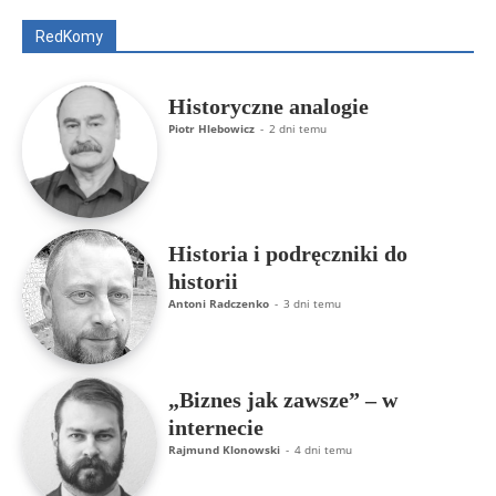
Rajmund Klonowski
Robert Mickiewicz
Tomasz Snarski
RedKomy
Więcej
Historyczne analogie
Piotr Hlebowicz
-
2 dni temu
Historia i podręczniki do
historii
Antoni Radczenko
-
3 dni temu
„Biznes jak zawsze” – w
internecie
Rajmund Klonowski
-
4 dni temu