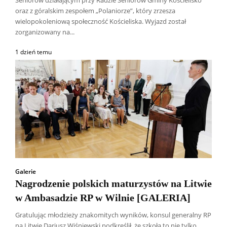
Seniorów działającym przy Radzie Seniorów Gminy Kościelisko
oraz z góralskim zespołem „Polaniorze”, który zrzesza
wielopokoleniową społeczność Kościeliska. Wyjazd został
zorganizowany na...
1 dzień temu
Galerie
Nagrodzenie polskich maturzystów na Litwie
w Ambasadzie RP w Wilnie [GALERIA]
Gratulując młodzieży znakomitych wyników, konsul generalny RP
na Litwie Dariusz Wiśniewski podkreślił, że szkoła to nie tylko