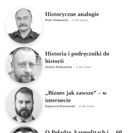
Historyczne analogie
Piotr Hlebowicz
-
2 dni temu
Historia i podręczniki do
historii
Antoni Radczenko
-
3 dni temu
„Biznes jak zawsze” – w
internecie
Rajmund Klonowski
-
4 dni temu
O Połądze, karmelitach i… 60