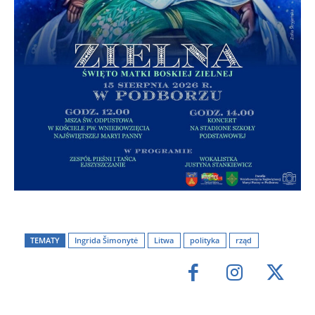
TEMATY
Ingrida Šimonytė
Litwa
polityka
rząd