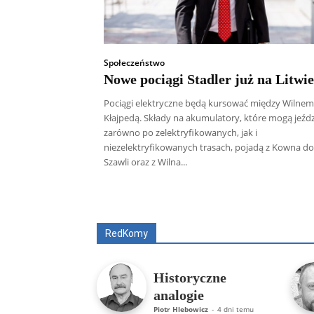
Społeczeństwo
Nowe pociągi Stadler już na Litwie
Pociągi elektryczne będą kursować między Wilnem
Kłajpedą. Składy na akumulatory, które mogą jeźdz
zarówno po zelektryfikowanych, jak i
niezelektryfikowanych trasach, pojadą z Kowna do
Szawli oraz z Wilna...
Wszyscy
Aleksander Borowik
Antoni
RedKomy
Historyczne
analogie
Piotr Hlebowicz
-
4 dni temu