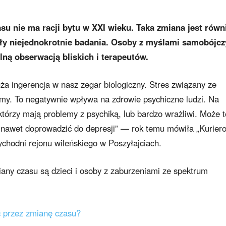
asu nie ma racji bytu w XXI wieku. Taka zmiana jest równ
ały niejednokrotnie badania. Osoby z myślami samobójc
ną obserwacją bliskich i terapeutów.
uża ingerencja w nasz zegar biologiczny. Stres związany ze
my. To negatywnie wpływa na zdrowie psychiczne ludzi. Na
którzy mają problemy z psychiką, lub bardzo wrażliwi. Może t
 nawet doprowadzić do depresji” — rok temu mówiła „Kuriero
ychodni rejonu wileńskiego w Poszyłajciach.
any czasu są dzieci i osoby z zaburzeniami ze spektrum
ć przez zmianę czasu?