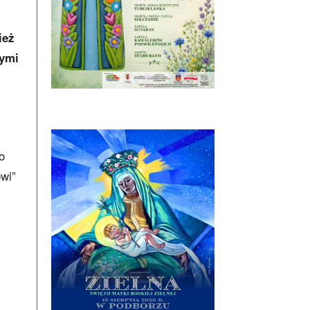
ież
zymi
o
wi”