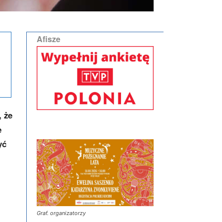
Afisze
, że
e
yć
Graf. organizatorzy