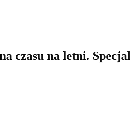
kolnictwo
Samorządy
Kultura
Historia
Komentarze
a czasu na letni. Specjal