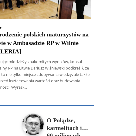
e
rodzenie polskich maturzystów na
wie w Ambasadzie RP w Wilnie
LERIA]
lując młodzieży znakomitych wyników, konsul
lny RP na Litwie Dariusz Wiśniewski podkreślił, że
 to nie tylko miejsce zdobywania wiedzy, ale także
trzeń kształtowania wartości oraz budowania
ości. Wyraził...
icz SDB
Piotr Hlebowicz
Rajmund Klonowski
Robert Mickiewicz
Tomasz Snarski
Więcej
O Połądze,
karmelitach i…
60 milionach