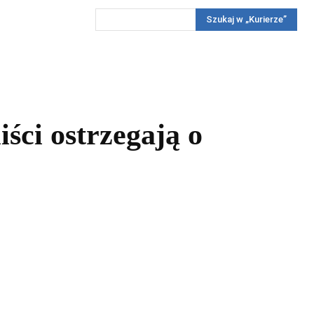
Szukaj w „Kurierze”
Wywiady
Reportaż
Konkursy
Więcej
REKLAMA
PRENUMERATA
KONKURSY
KONTAKTY
iści ostrzegają o