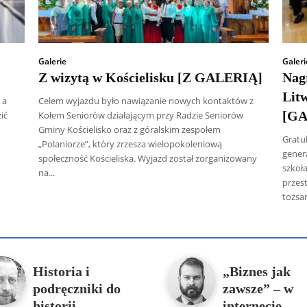
Galerie
Galeri
Z wizytą w Kościelisku [Z GALERIĄ]
Nag
Lit
 a
Celem wyjazdu było nawiązanie nowych kontaktów z
[GA
ić
Kołem Seniorów działającym przy Radzie Seniorów
Gminy Kościelisko oraz z góralskim zespołem
Gratu
„Polaniorze”, który zrzesza wielopokoleniową
genera
społeczność Kościeliska. Wyjazd został zorganizowany
szkoła
na...
przes
tożsam
 Radczenko
Artur Płokszto
Grzegorz Górny
ks. Jarosław Wąsow
Historia i
„Biznes jak
podręczniki do
zawsze” – w
historii
internecie