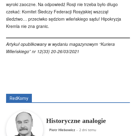
wyroki zaoczne. Na odpowiedź Rosji nie trzeba było długo
czekać: Komitet Śledczy Federacji Rosyjskiej wszczął
śledztwo… przeciwko sędziom wileńskiego sądu! Hipokryzja
Kremla nie zna granic.
Artykuł opublikowany w wydaniu magazynowym “Kuriera
Wileńskiego” nr 12(33) 20-26/03/2021
Wszyscy
Aleksander Borowik
Antoni Radczenko
Artur Płokszto
Grzegorz Górny
ks. Jarosław Wąsowicz SDB
Piotr Hlebowicz
Rajmund Klonowski
Robert Mickiewicz
Tomasz Snarski
RedKomy
Więcej
Historyczne analogie
Piotr Hlebowicz
-
2 dni temu