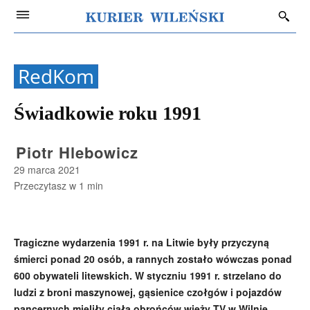
RedKom
Świadkowie roku 1991
Piotr Hlebowicz
29 marca 2021
Przeczytasz w
1
min
Tragiczne wydarzenia 1991 r. na Litwie były przyczyną
śmierci ponad 20 osób, a rannych zostało wówczas ponad
600 obywateli litewskich. W styczniu 1991 r. strzelano do
ludzi z broni maszynowej, gąsienice czołgów i pojazdów
pancernych mieliły ciała obrońców wieży TV w Wilnie,