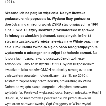
1991 r.
Skazano ich na parę lat więzienia. Na tym litewska
prokuratura nie poprzestała. Wydano listy gończe za
dowódcami garnizonu wojsk ZSRS stacjonujących w 1991
r. na Litwie. Ruszyły śledztwa prokuratorskie w sprawie
żołnierzy sowieckich jednostek specjalnych, które 13
stycznia zaatakowały wieżę telewizyjną w Wilnie oraz inne
cele. Prokuratura zwróciła się do osób fotografujących te
wydarzenia o udostępnienie zdjęć i składanie zeznań.
Na
fotografiach rozpoznawano poszczególnych żołnierzy
sowieckich. Jako że w styczniu 1991 r. byłem bezpośrednim
świadkiem kilku ataków OMON na obiekty strategiczne (co
uwieczniłem aparatem fotograficznym Zenit), po 2010 r.
zostałem zaproszony przez litewską prokuraturę do Wilna.
Dałem do wglądu swoje fotografie i złożyłem stosowne
wyjaśnienia. Ponieważ większość oskarżonych mieszka w Rosji i
Białorusi, co uniemożliwia postawienie ich przed litewskim
wymiarem sprawiedliwości, Sąd Okręgowy w Wilnie wydał