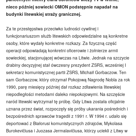
nieco później sowiecki OMON podstępnie napadał na
budynki litewskiej straży granicznej.
Za te przestępstwa przeciwko ludności cywilnej i
funkcjonariuszom służb litewskich odpowiedzialne są konkretne
osoby, które wydały konkretne rozkazy. Za fizyczną część
operacji odpowiadają konkretni oficerowie i żołnierze armii
sowieckiej, stacjonującej wówczas na Litwie. Jednak na szczycie
drabiny decyzyjnej stał ówczesny prezydent ZSRS, wcześniej I
sekretarz komunistycznej partii ZSRS, Michaił Gorbaczow. Ten
sam Gorbaczow, który otrzymał Pokojową Nagrodę Nobla za rok
1990, parę miesięcy później dał rozkaz zdławienia litewskiej
niepodległości metodami daleko niepokojowymi. Na szczęście
naród litewski wytrzymał tę próbę. Gdy Litwa została oficjalnie
uznana przez świat, rozpoczęły się próby ukarania pośrednich i
bezpośrednich sprawców tragedii z 1991 r. W 1994 r. udało się
deportować z Białorusi komunistycznych zdrajców, Mykolasa
Burokevičiusa i Juozasa Jermalavičiusa, którzy uciekli z Litwy w