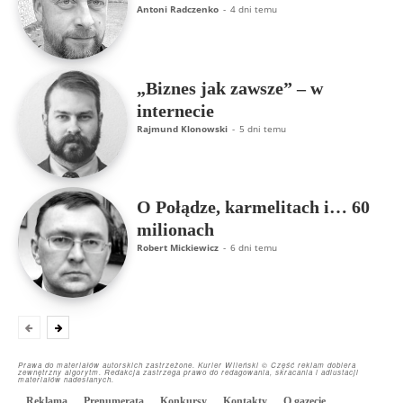
Antoni Radczenko
-
4 dni temu
„Biznes jak zawsze” – w
internecie
Rajmund Klonowski
-
5 dni temu
O Połądze, karmelitach i… 60
milionach
Robert Mickiewicz
-
6 dni temu
Prawa do materiałów autorskich zastrzeżone. Kurier Wileński © Część reklam dobiera
zewnętrzny algorytm. Redakcja zastrzega prawo do redagowania, skracania i adiustacji
materiałów nadesłanych.
Reklama
Prenumerata
Konkursy
Kontakty
O gazecie