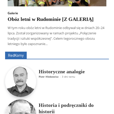
Galerie
Obóz letni w Rudominie [Z GALERIĄ]
W tym roku obóz letni w Rudominie odbywał się w dniach 20–24
lipca. Został zorganizowany w ramach projektu „Połączenie
Wszyscy
Aleksander Borowik
Antoni Radczenko
tradycji i sztuki współczesnej”. Celem tegorocznego obozu
Artur Płokszto
Grzegorz Górny
letniego było zapoznanie...
ks. Jarosław Wąsowicz SDB
Piotr Hlebowicz
Rajmund Klonowski
Robert Mickiewicz
Tomasz Snarski
RedKomy
Więcej
Historyczne analogie
Piotr Hlebowicz
-
3 dni temu
Historia i podręczniki do
historii