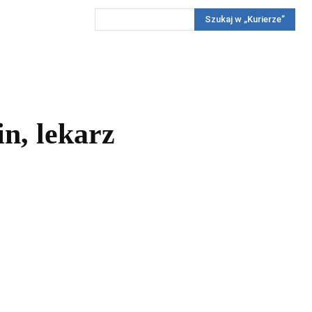
Szukaj w „Kurierze”
Wywiady
Reportaż
Konkursy
Więcej
REKLAMA
PRENUMERATA
KONKURSY
KONTAKTY
n, lekarz