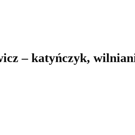
kolnictwo
Samorządy
Kultura
Historia
Komentarze
cz – katyńczyk, wilniani