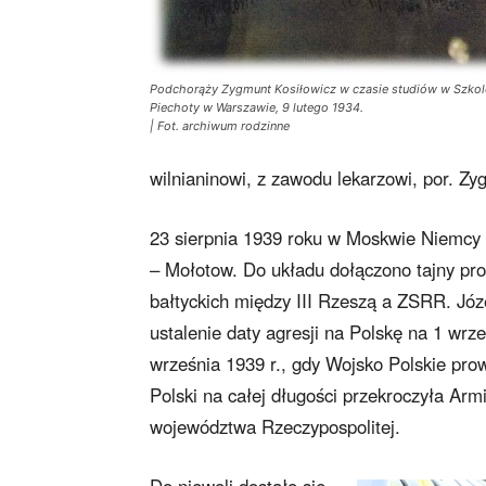
Podchorąży Zygmunt Kosiłowicz w czasie studiów w Szko
Piechoty w Warszawie, 9 lutego 1934.
| Fot. archiwum rodzinne
wilnianinowi, z zawodu lekarzowi, por. Z
23 sierpnia 1939 roku w Moskwie Niemcy 
– Mołotow. Do układu dołączono tajny pro
bałtyckich między III Rzeszą a ZSRR. Józe
ustalenie daty agresji na Polskę na 1 wrz
września 1939 r., gdy Wojsko Polskie pr
Polski na całej długości przekroczyła Ar
województwa Rzeczypospolitej.