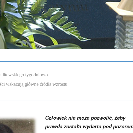
n litewskiego tygodniowo
ści wskazują główne źródła wzrostu
Człowiek nie może pozwolić, żeby
prawda została wydarta pod pozore