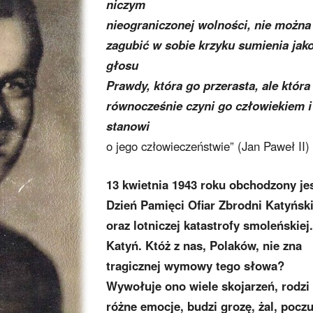
niczym
nieograniczonej wolności, nie można
zagubić w sobie krzyku sumienia jak
głosu
Prawdy, która go przerasta, ale która
równocześnie czyni go człowiekiem i
stanowi
o jego człowieczeństwie” (Jan Paweł II)
13 kwietnia 1943 roku obchodzony je
Dzień Pamięci Ofiar Zbrodni Katyński
oraz lotniczej katastrofy smoleńskiej.
Katyń. Któż z nas, Polaków, nie zna
tragicznej wymowy tego słowa?
Wywołuje ono wiele skojarzeń, rodzi
różne emocje, budzi grozę, żal, poczu