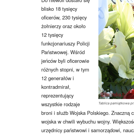
Do niewoli dostało się
blisko 18 tysięcy
oficerów, 230 tysięcy
żołnierzy oraz około
12 tysięcy
funkcjonariuszy Policji
Państwowej. Wśród
jeńców byli oficerowie
różnych stopni, w tym
12 generałów i
kontradmirał,
reprezentujący
wszystkie rodzaje
Tablica pamiątkowa prz
broni i służb Wojska Polskiego. Znaczną c
wojska w chwili wybuchu wojny. Większość t
urzędnicy państwowi i samorządowi, nauczyc