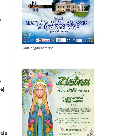
o
Graf. organizatorzy
st
ej
cie