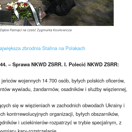
y Dębie Pamięci na cześć Zygmunta Kosiłowicza
jwiększa zbrodnia Stalina na Polakach
. 144. – Sprawa NKWD ZSRR. I. Polecić NKWD ZSRR:
 jeńców wojennych 14 700 osób, byłych polskich oficerów,
entów wywiadu, żandarmów, osadników i służby więziennej,
jących się w więzieniach w zachodnich obwodach Ukrainy i
ch kontrrewolucyjnych organizacji, byłych obszarników,
ędników i uciekinierów-rozpatrzyć w trybie specjalnym, z
miaru kary-rozstrzelanie.