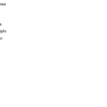
stwa
a
jęło
u: