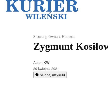
Galerie
Sz
Strona główna
Historia
Zygmunt Kosiłowi
Autor:
KW
20 kwietnia 2021
🗣️ Słuchaj artykułu
Podziel się