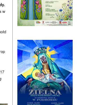
dy.
a w
hołd
rop
 17
ę