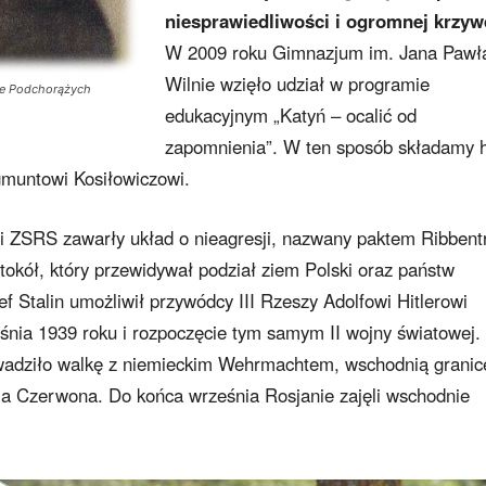
niesprawiedliwości i ogromnej krzyw
W 2009 roku Gimnazjum im. Jana Pawł
Wilnie wzięło udział w programie
le Podchorążych
edukacyjnym „Katyń – ocalić od
zapomnienia”. W ten sposób składamy 
ygmuntowi Kosiłowiczowi.
i ZSRS zawarły układ o nieagresji, nazwany paktem Ribbent
tokół, który przewidywał podział ziem Polski oraz państw
f Stalin umożliwił przywódcy III Rzeszy Adolfowi Hitlerowi
eśnia 1939 roku i rozpoczęcie tym samym II wojny światowej.
owadziło walkę z niemieckim Wehrmachtem, wschodnią granic
mia Czerwona. Do końca września Rosjanie zajęli wschodnie