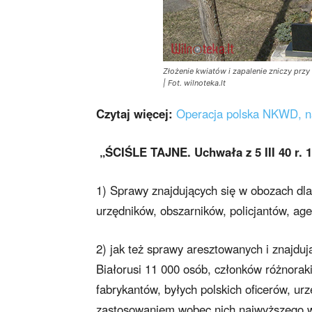
Złożenie kwiatów i zapalenie zniczy prz
| Fot. wilnoteka.lt
Czytaj więcej:
Operacja polska NKWD, na
„ŚCIŚLE TAJNE. Uchwała z 5 III 40 r
1) Sprawy znajdujących się w obozach dla
urzędników, obszarników, policjantów, ag
2) jak też sprawy aresztowanych i znajdu
Białorusi 11 000 osób, członków różnoraki
fabrykantów, byłych polskich oficerów, urz
zastosowaniem wobec nich najwyższego wy