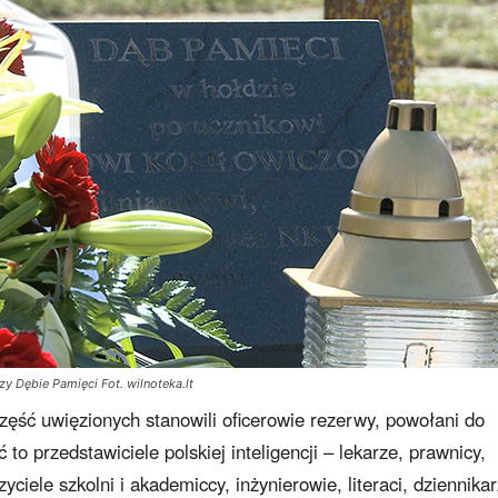
y Dębie Pamięci Fot. wilnoteka.lt
zęść uwięzionych stanowili oficerowie rezerwy, powołani do
o przedstawiciele polskiej inteligencji – lekarze, prawnicy,
iele szkolni i akademiccy, inżynierowie, literaci, dziennikar