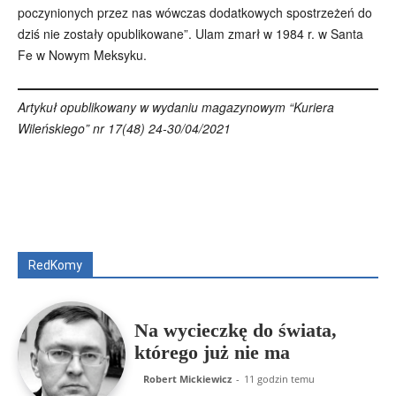
poczynionych przez nas wówczas dodatkowych spostrzeżeń do
dziś nie zostały opublikowane”. Ulam zmarł w 1984 r. w Santa
Fe w Nowym Meksyku.
Artykuł opublikowany w wydaniu magazynowym “Kuriera
Wileńskiego” nr 17(48) 24-30/04/2021
Wszyscy
Aleksander Borowik
Antoni Radczenko
Artur Płokszto
Grzegorz Górny
ks. Jarosław Wąsowicz SDB
Piotr Hlebowicz
Rajmund Klonowski
Robert Mickiewicz
Tomasz Snarski
RedKomy
Więcej
Na wycieczkę do świata,
którego już nie ma
Robert Mickiewicz
-
11 godzin temu