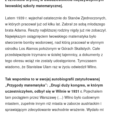
lwowskiej szkoły matematycznej.
Latem 1939 r. wyjechał ostatecznie do Stanów Zjednoczonych,
w których pracował już od kilku lat. Zabrał ze sobą młodszego
brata Adama. Reszty najbliższej rodziny nigdy już nie zobaczył.
Największym osiągnięciem lwowskiego matematyka było
stworzenie bomby wodorowej, nad którą pracował w słynnym
ośrodku Los Alamos położonym w Górach Skalistych. Całe
przedsięwzięcie trzymano w ścisłej tajemnicy, a dokumenty z
tego okresu wciąż nie zostały udostępnione. Tymczasem
wiadomo, że Stanisław Ulam raz w życiu odwiedził Wilno.
Tak wspomina to w swojej autobiografii zatytułowanej
„Przygody matematyka”: „Drugi duży kongres, w którym
uczestniczyłem, odbył się w Wilnie w 1931 r.
Pojechałem
tam pociągiem przez Warszawę (…) Wilno było cudownym
miastem, zupełnie innym niż miasta w zaborze austriackim i
sprawiającym zdecydowanie wschodnie wrażenie. Wydało mi