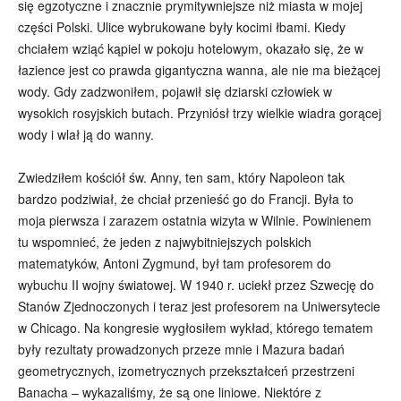
się egzotyczne i znacznie prymitywniejsze niż miasta w mojej
części Polski. Ulice wybrukowane były kocimi łbami. Kiedy
chciałem wziąć kąpiel w pokoju hotelowym, okazało się, że w
łazience jest co prawda gigantyczna wanna, ale nie ma bieżącej
wody. Gdy zadzwoniłem, pojawił się dziarski człowiek w
wysokich rosyjskich butach. Przyniósł trzy wielkie wiadra gorącej
wody i wlał ją do wanny.
Zwiedziłem kościół św. Anny, ten sam, który Napoleon tak
bardzo podziwiał, że chciał przenieść go do Francji. Była to
moja pierwsza i zarazem ostatnia wizyta w Wilnie. Powinienem
tu wspomnieć, że jeden z najwybitniejszych polskich
matematyków, Antoni Zygmund, był tam profesorem do
wybuchu II wojny światowej. W 1940 r. uciekł przez Szwecję do
Stanów Zjednoczonych i teraz jest profesorem na Uniwersytecie
w Chicago. Na kongresie wygłosiłem wykład, którego tematem
były rezultaty prowadzonych przeze mnie i Mazura badań
geometrycznych, izometrycznych przekształceń przestrzeni
Banacha – wykazaliśmy, że są one liniowe. Niektóre z