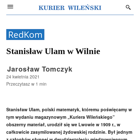
RedKom
Stanisław Ulam w Wilnie
Jarosław Tomczyk
24 kwietnia 2021
Przeczytasz w
1
min
Stanisław Ulam, polski matematyk, któremu poświęcamy w
tym wydaniu magazynowym „Kuriera Wileńskiego”
obszerny materiał, urodził się we Lwowie w 1909 r., w
całkowicie zasymilowanej żydowskiej rodzinie. Był jednym
z członków słynnej w dwudziestoleciu międzywojennym