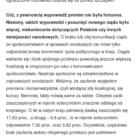
Cóż, z pewnością wypowiedź premier nie była fortunna.
Niestety, takich wypowiedzi i posunięć nowego rządu było
więcej, niekoniecznie dotyczących Polaków czy innych
mniejszości narodowych.
O braku lub złej komunikacji rządu
ze społeczeństwem w sprawach covidowych nie mówi tylko
najbardziej leniwy komentator życia politycznego w kraju. Ciągłe
wahanie się i brak spójnego przekazu powodują jeszcze większą
frustrację w zmęczonym po roku z koronawirusem
społeczeństwie. Nastroje społeczne są odzwierciedlone w
najnowszych sondażach. Widzimy, że zaufanie względem
premiera i konserwatystów, czyli wiodącej siły koalicyjnej, się
kurczy. Niemniej, fakty mówią same za siebie. Odsetek osób
zaszczepionych w rejonie solecznickim znacznie odbiega od
krajowego. O ile w całym kraju pierwszą dawką zaszczepiło się
17,63 proc., a drugą – 6,8 proc., to w rejonie solecznickim
odpowiednio 7,92 proc. oraz 3,82 proc. Oczywiście, częściowo
brak zaufania wobec oficjalnego przekazu jest pokłosiem