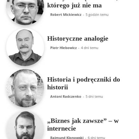
którego już nie ma
Robert Mickiewicz
-
5 godzin temu
Historyczne analogie
Piotr Hlebowicz
-
4 dni temu
Historia i podręczniki do
historii
Antoni Radczenko
-
5 dni temu
„Biznes jak zawsze” – w
internecie
Rajmund Klonowski
-
6 dni temu