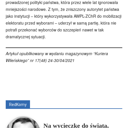
prowadzonej polityki państwa, która przez wiele lat ignorowała
mniejszości narodowe. Z tym, że zniszczony autorytet państwa
jako instytucji – który wykorzystywała AWPL-ZChR do mobilizacji
elektoratu przed wyborami – uderzył w samą partię, która nie
potrafi przekonać wyborców do szczepień nawet w tak
dramatycznej sytuacji.
Artykuł opublikowany w wydaniu magazynowym “Kuriera
Wileńskiego” nr 17(48) 24-30/04/2021
Wszyscy
Aleksander Borowik
Antoni Radczenko
Artur Płokszto
Grzegorz Górny
ks. Jarosław Wąsowicz SDB
Piotr Hlebowicz
Rajmund Klonowski
Robert Mickiewicz
Tomasz Snarski
RedKomy
Więcej
Na wycieczkę do świata,