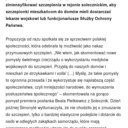
zintensyfikować szczepienia w rejonie solecznickim, aby
szczepionki mieszkańcom do domów mieli dostarczać
lekarze wojskowi lub funkcjonariusze Służby Ochrony
Państwa.
Propozycja od razu spotkała się ze sprzeciwem polskiej
społeczności, która odebrała tę możliwość jako nakaz
przymusowych szczepień. „Nie wiem, jak skomentować nowe
pomysły świetnego (nie)rządu o wykorzystaniu medyków
wojskowych do szczepień. Przyjdą do naszych domów i
mieszkań ze strzykawkami i voilà! (…) Myślę, że takie pomysły
to ogromna przesada i że wykorzystuje się najsłabszą część
społeczeństwa, czyli mniejszości narodowe, do wymuszenia
posłuszeństwa społecznego” – skomentowała na gorąco
pomysł premiera posłanka Beata Pietkiewicz z Solecznik. Dzień
później Šimonytė wytłumaczyła, że nie chodziło jej o zmuszanie
do szczepień, tylko o bardziej elastyczne podejście i dotarcie do
osób w odległych zakątkach samorządu, które mają
ograniczone możliwości udania się do punktu szczepień.