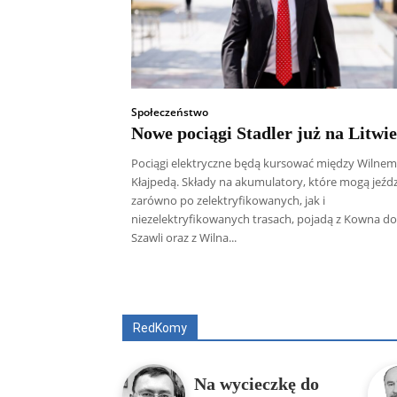
Społeczeństwo
Nowe pociągi Stadler już na Litwie
Pociągi elektryczne będą kursować między Wilnem
Kłajpedą. Składy na akumulatory, które mogą jeźdz
zarówno po zelektryfikowanych, jak i
niezelektryfikowanych trasach, pojadą z Kowna do
Szawli oraz z Wilna...
Wszyscy
Aleksander Borowik
Antoni
RedKomy
Na wycieczkę do