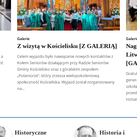
Galerie
Galeri
Z wizytą w Kościelisku [Z GALERIĄ]
Nag
Lit
 a
Celem wyjazdu było nawiązanie nowych kontaktów z
[GA
ić
Kołem Seniorów działającym przy Radzie Seniorów
Gminy Kościelisko oraz z góralskim zespołem
Gratu
„Polaniorze”, który zrzesza wielopokoleniową
genera
społeczność Kościeliska. Wyjazd został zorganizowany
szkoła
na...
przes
tożsam
 Radczenko
Artur Płokszto
Grzegorz Górny
ks. Jarosław Wąsow
Historyczne
Historia i