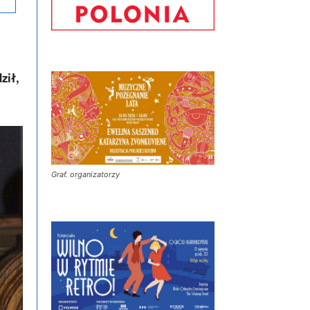
ził,
Graf. organizatorzy