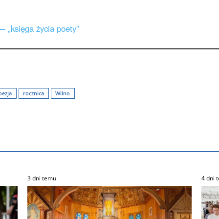
 „księga życia poety”
oezja
rocznica
Wilno
3 dni temu
4 dni 