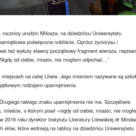
 rocznicy urodzin Miłosza, na dziedzińcu Uniwersytetu
pamiątkowa poświęcona nobliście. Oprócz życiorysu i
 jest też wykuty sławny początkowy fragment wiersza, napisa
„Nigdy od ciebie, miasto, nie mogłem odjechać…”.
 miejscach na całej Litwie. Jego imieniem nazywane są szkoł
wyjątkowym rodzajem upamiętnienia.
. Drugiego takiego znaku upamiętnienia nie ma. Szczęśliwie
, mieście, o którym pisał »nigdy od ciebie, miasto, nie mogł
2016 roku dyrektor Instytutu Literatury Litewskiej dr Mind
 słów, które widnieją na tablicy na dziedzińcu Uniwersytetu