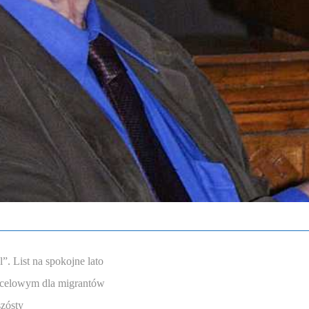
. List na spokojne lato
ocelowym dla migrantów
szósty