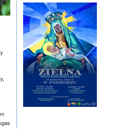
ny
y,
em
augas