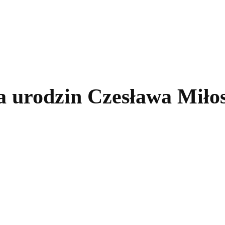
kolnictwo
Samorządy
Kultura
Historia
Komentarze
ca urodzin Czesława Miło