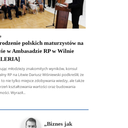
e
rodzenie polskich maturzystów na
wie w Ambasadzie RP w Wilnie
LERIA]
lując młodzieży znakomitych wyników, konsul
lny RP na Litwie Dariusz Wiśniewski podkreślił, że
 to nie tylko miejsce zdobywania wiedzy, ale także
trzeń kształtowania wartości oraz budowania
ości. Wyraził...
icz SDB
Piotr Hlebowicz
Rajmund Klonowski
Robert Mickiewicz
Tomasz Snarski
Więcej
„Biznes jak