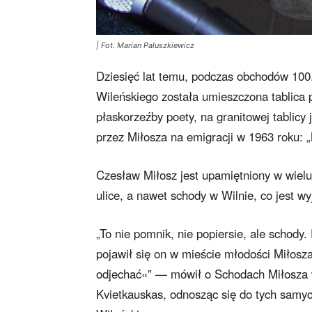
| Fot. Marian Paluszkiewicz
Dziesięć lat temu, podczas obchodów 100.
Wileńskiego została umieszczona tablica 
płaskorzeźby poety, na granitowej tablicy
przez Miłosza na emigracji w 1963 roku: 
Czesław Miłosz jest upamiętniony w wielu
ulice, a nawet schody w Wilnie, co jest 
„To nie pomnik, nie popiersie, ale schody
pojawił się on w mieście młodości Miłosza
odjechać«” — mówił o Schodach Miłosza w 
Kvietkauskas, odnosząc się do tych samych