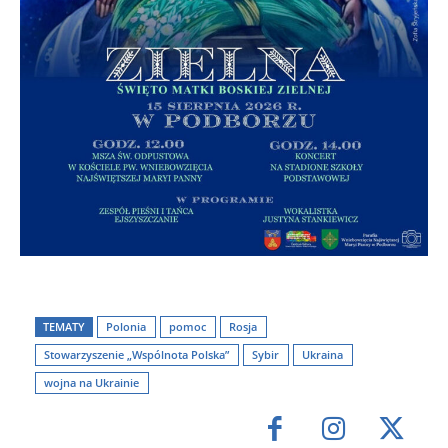
TEMATY
Polonia
pomoc
Rosja
Stowarzyszenie „Wspólnota Polska”
Sybir
Ukraina
wojna na Ukrainie