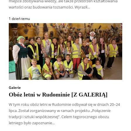
miejsce zdobywania wiedzy, ale także przestrzeń kształtowania
wartości oraz budowania tożsamości. Wyraził...
1 dzień temu
Galerie
Obóz letni w Rudominie [Z GALERIĄ]
W tym roku obóz letni w Rudominie odbywał się w dniach 20–24
lipca. Został zorganizowany w ramach projektu „Połączenie
Wszyscy
Aleksander Borowik
Antoni Radczenko
tradycji i sztuki współczesnej”. Celem tegorocznego obozu
Artur Płokszto
Grzegorz Górny
letniego było zapoznanie...
ks. Jarosław Wąsowicz SDB
Piotr Hlebowicz
Rajmund Klonowski
Robert Mickiewicz
Tomasz Snarski