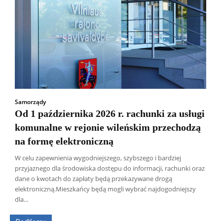
Samorządy
Od 1 października 2026 r. rachunki za usługi
komunalne w rejonie wileńskim przechodzą
na formę elektroniczną
W celu zapewnienia wygodniejszego, szybszego i bardziej
przyjaznego dla środowiska dostępu do informacji, rachunki oraz
dane o kwotach do zapłaty będą przekazywane drogą
Wszyscy
Aleksander Borowik
Antoni Radczenko
elektroniczną.Mieszkańcy będą mogli wybrać najdogodniejszy
Artur Płokszto
Grzegorz Górny
dla...
ks. Jarosław Wąsowicz SDB
Piotr Hlebowicz
Rajmund Klonowski
Robert Mickiewicz
Tomasz Snarski