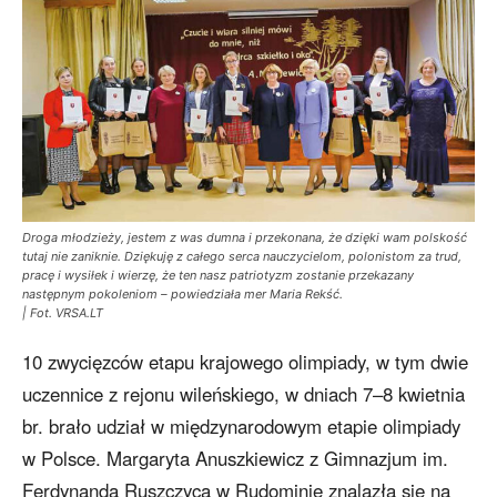
Droga młodzieży, jestem z was dumna i przekonana, że dzięki wam polskość
tutaj nie zaniknie. Dziękuję z całego serca nauczycielom, polonistom za trud,
pracę i wysiłek i wierzę, że ten nasz patriotyzm zostanie przekazany
następnym pokoleniom – powiedziała mer Maria Rekść.
| Fot. VRSA.LT
10 zwycięzców etapu krajowego olimpiady, w tym dwie
uczennice z rejonu wileńskiego, w dniach 7–8 kwietnia
br. brało udział w międzynarodowym etapie olimpiady
w Polsce. Margaryta Anuszkiewicz z Gimnazjum im.
Ferdynanda Ruszczyca w Rudominie znalazła się na