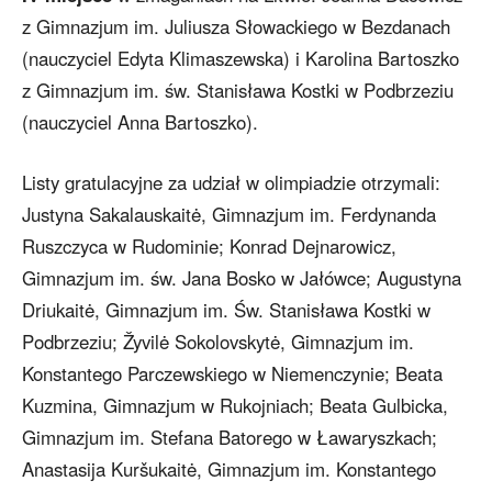
z Gimnazjum im. Juliusza Słowackiego w Bezdanach
(nauczyciel Edyta Klimaszewska) i Karolina Bartoszko
z Gimnazjum im. św. Stanisława Kostki w Podbrzeziu
(nauczyciel Anna Bartoszko).
Listy gratulacyjne za udział w olimpiadzie otrzymali:
Justyna Sakalauskaitė, Gimnazjum im. Ferdynanda
Ruszczyca w Rudominie; Konrad Dejnarowicz,
Gimnazjum im. św. Jana Bosko w Jałówce; Augustyna
Driukaitė, Gimnazjum im. Św. Stanisława Kostki w
Podbrzeziu; Žyvilė Sokolovskytė, Gimnazjum im.
Konstantego Parczewskiego w Niemenczynie; Beata
Kuzmina, Gimnazjum w Rukojniach; Beata Gulbicka,
Gimnazjum im. Stefana Batorego w Ławaryszkach;
Anastasija Kuršukaitė, Gimnazjum im. Konstantego