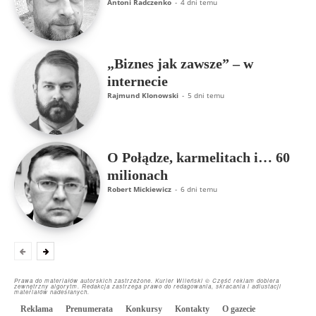
Antoni Radczenko
-
4 dni temu
„Biznes jak zawsze” – w
internecie
Rajmund Klonowski
-
5 dni temu
O Połądze, karmelitach i… 60
milionach
Robert Mickiewicz
-
6 dni temu
Prawa do materiałów autorskich zastrzeżone. Kurier Wileński © Część reklam dobiera
zewnętrzny algorytm. Redakcja zastrzega prawo do redagowania, skracania i adiustacji
materiałów nadesłanych.
Reklama
Prenumerata
Konkursy
Kontakty
O gazecie