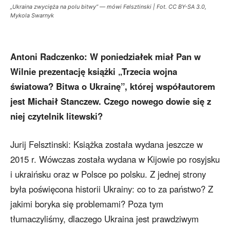
„Ukraina zwycięża na polu bitwy” — mówi Felsztinski | Fot. CC BY-SA 3.0,
Mykola Swarnyk
Antoni Radczenko: W poniedziałek miał Pan w
Wilnie prezentację książki „Trzecia wojna
światowa? Bitwa o Ukrainę”, której współautorem
jest Michaił Stanczew. Czego nowego dowie się z
niej czytelnik litewski?
Jurij Felsztinski: Książka została wydana jeszcze w
2015 r. Wówczas została wydana w Kijowie po rosyjsku
i ukraińsku oraz w Polsce po polsku. Z jednej strony
była poświęcona historii Ukrainy: co to za państwo? Z
jakimi boryka się problemami? Poza tym
tłumaczyliśmy, dlaczego Ukraina jest prawdziwym