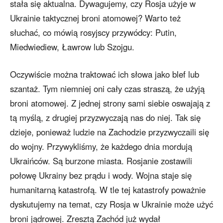
stała się aktualna. Dywagujemy, czy Rosja użyje w
Ukrainie taktycznej broni atomowej? Warto też
słuchać, co mówią rosyjscy przywódcy: Putin,
Miedwiediew, Ławrow lub Szojgu.
Oczywiście można traktować ich słowa jako blef lub
szantaż. Tym niemniej oni cały czas straszą, że użyją
broni atomowej. Z jednej strony sami siebie oswajają z
tą myślą, z drugiej przyzwyczają nas do niej. Tak się
dzieje, ponieważ ludzie na Zachodzie przyzwyczaili się
do wojny. Przywykliśmy, że każdego dnia mordują
Ukraińców. Są burzone miasta. Rosjanie zostawili
połowę Ukrainy bez prądu i wody. Wojna staje się
humanitarną katastrofą. W tle tej katastrofy poważnie
dyskutujemy na temat, czy Rosja w Ukrainie może użyć
broni jądrowej. Zresztą Zachód już wydał