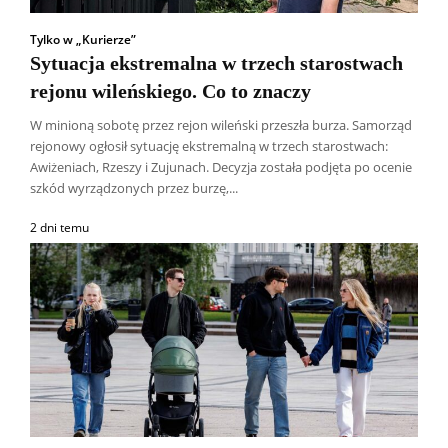
Tylko w „Kurierze”
Sytuacja ekstremalna w trzech starostwach
rejonu wileńskiego. Co to znaczy
W minioną sobotę przez rejon wileński przeszła burza. Samorząd
rejonowy ogłosił sytuację ekstremalną w trzech starostwach:
Awiżeniach, Rzeszy i Zujunach. Decyzja została podjęta po ocenie
szkód wyrządzonych przez burzę,...
2 dni temu