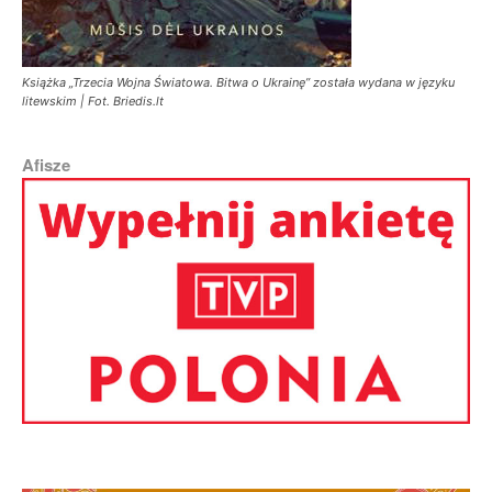
Książka „Trzecia Wojna Światowa. Bitwa o Ukrainę” została wydana w języku
litewskim | Fot. Briedis.lt
Afisze