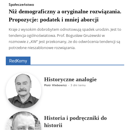
Społeczeństwo
Niż demograficzny a oryginalne rozwiązania.
Propozycje: podatek i mniej aborcji
Kraje z wysokim dobrobytem odnotowują spadek urodzin. Jest to
tendencja ogólnoświatowa. Prof. Bogusław Grużewski w
Wszyscy
Aleksander Borowik
Antoni Radczenko
rozmowie z „KW” jest przekonany, że do odwrócenia tendencji są
Artur Płokszto
Grzegorz Górny
potrzebne nieszablonowe rozwiązania.
ks. Jarosław Wąsowicz SDB
Piotr Hlebowicz
Rajmund Klonowski
Robert Mickiewicz
Tomasz Snarski
RedKomy
Więcej
Historyczne analogie
Piotr Hlebowicz
-
3 dni temu
Historia i podręczniki do
historii