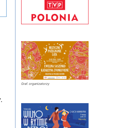
Graf. organizatorzy
.