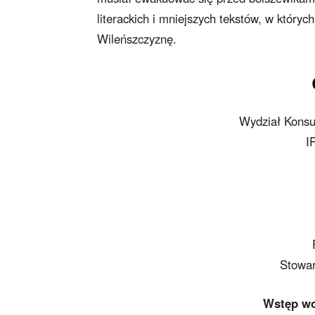
literackich i mniejszych tekstów, w któryc
Wileńszczyznę.
Wydział Konsu
I
Stowar
Wstęp wol