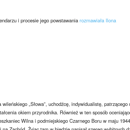
endarzu i procesie jego powstawania
rozmawiała Ilona
ra wileńskiego „Słowa”, uchodźcę, indywidualistę, patrzącego
ztałcenia okiem przyrodnika. Również w ten sposób oceniają
eszkaniec Wilna i podmiejskiego Czarnego Boru w maju 1944
na Zachód. Żyjąc tam w biedzie napisał szereg wybitnych dz