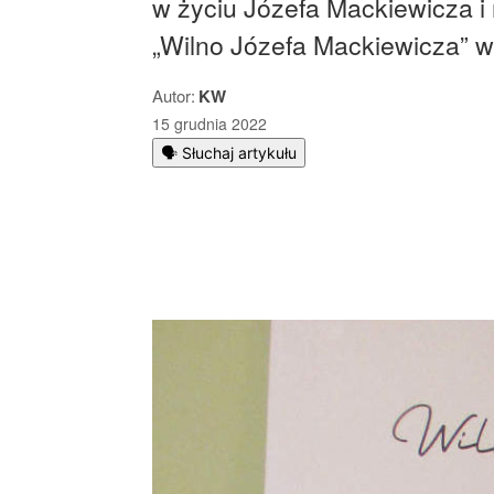
w życiu Józefa Mackiewicza i
„Wilno Józefa Mackiewicza” 
Autor:
KW
15 grudnia 2022
🗣️ Słuchaj artykułu
Podziel się