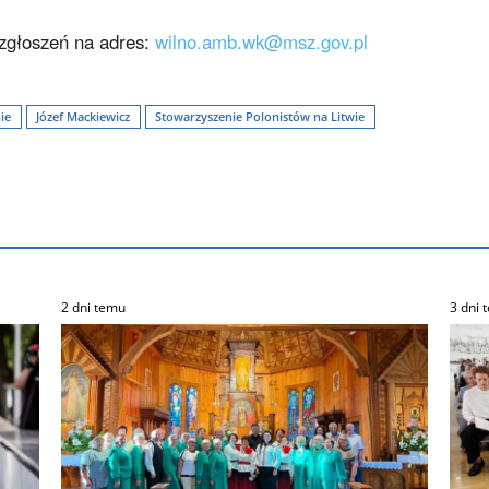
 zgłoszeń na adres:
wilno.amb.wk@msz.gov.pl
ie
Józef Mackiewicz
Stowarzyszenie Polonistów na Litwie
2 dni temu
3 dni 