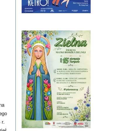
 na
cego
 r.
ieł