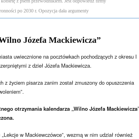
 kobietę z psem przewodnikiem. Jest odpowiedź firmy
onności po 2030 r. Opozycja dała argumenty
„Wilno Józefa Mackiewicza”
miasta uwiecznione na pocztówkach pochodzących z okresu I
zerpniętymi z dzieł Józefa Mackiewicza.
h z życiem pisarza zanim został zmuszony do opuszczenia
woleniem”.
tnego otrzymania kalendarza „Wilno Józefa Mackiewicza”
czona.
u „Lekcje w Mackiewczówce”, wezmą w nim udział również