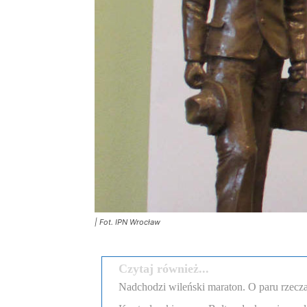
| Fot. IPN Wrocław
Czytaj również...
Nadchodzi wileński maraton. O paru rzecza