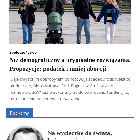
Społeczeństwo
Niż demograficzny a oryginalne rozwiązania.
Propozycje: podatek i mniej aborcji
Kraje z wysokim dobrobytem odnotowują spadek urodzin. Jest to
tendencja ogólnoświatowa. Prof. Bogusław Grużewski w
Wszyscy
Aleksander Borowik
Antoni Radczenko
rozmowie z „KW” jest przekonany, że do odwrócenia tendencji są
Artur Płokszto
Grzegorz Górny
potrzebne nieszablonowe rozwiązania.
ks. Jarosław Wąsowicz SDB
Piotr Hlebowicz
Rajmund Klonowski
Robert Mickiewicz
Tomasz Snarski
RedKomy
Więcej
Na wycieczkę do świata,