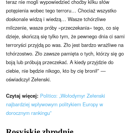
teraz nie mogli wypowiedzieć choćby kilku słów
potępienia wobec tego terroru… Chociaż wszystko
doskonale widzą i wiedzą… Wasze tchórzliwe
milczenie, wasze próby »przeczekania« tego, co się
dzieje, skończą się tylko tym, że pewnego dnia ci sami
terroryści przyjdą po was. Zło jest bardzo wrażliwe na
tchórzostwo. Zło zawsze pamięta o tych, którzy się go
boją lub próbują przeczekać. A kiedy przyjdzie do
ciebie, nie będzie nikogo, kto by cię bronił” —
oświadczył Zełenski.
Czytaj więcej:
Politico: „Wołodymyr Zełenski
najbardziej wpływowym politykiem Europy w
dorocznym rankingu”
Rosyjskie zbrodnie