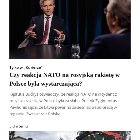
Tylko w „Kurierze”
Czy reakcja NATO na rosyjską rakietę w
Polsce była wystarczająca?
Kęstutis Budrys oświadczył, że reakcja NATO na incydent z
rosyjską rakietą w Polsce była za słaba. Polityk Žygimantas
Pavilionis sądzi, że Litwa powinna zacieśniać współpracę w
regionie. Zwłaszcza z Polską.
3 dni temu