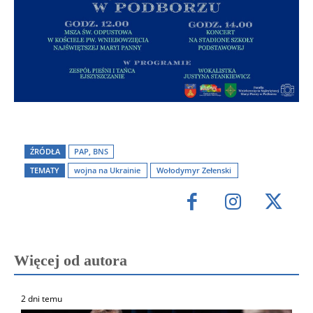
ŹRÓDŁA
PAP, BNS
TEMATY
wojna na Ukrainie
Wołodymyr Zełenski
Więcej od autora
2 dni temu