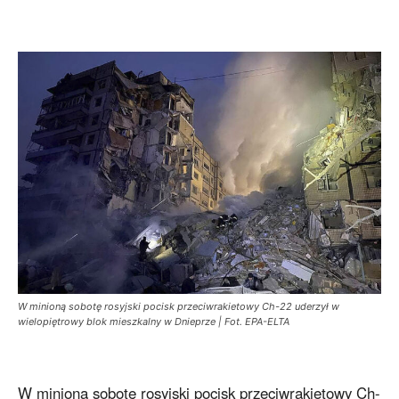
W minioną sobotę rosyjski pocisk przeciwrakietowy Ch-22 uderzył w
wielopiętrowy blok mieszkalny w Dnieprze | Fot. EPA-ELTA
W minioną sobotę rosyjski pocisk przeciwrakietowy Ch-