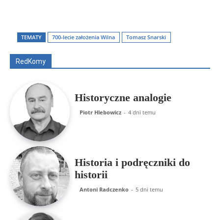
Wszyscy
Aleksander Borowik
Antoni Radczenko
Artur Płokszto
Grzegorz Górny
TEMATY
700-lecie założenia Wilna
Tomasz Snarski
ks. Jarosław Wąsowicz SDB
Piotr Hlebowicz
Rajmund Klonowski
Robert Mickiewicz
Tomasz Snarski
RedKomy
Więcej
Historyczne analogie
Piotr Hlebowicz
-
4 dni temu
Historia i podręczniki do
historii
Antoni Radczenko
-
5 dni temu