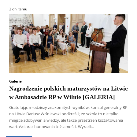
2 dni temu
Galerie
Nagrodzenie polskich maturzystów na Litwie
w Ambasadzie RP w Wilnie [GALERIA]
Gratulując młodzieży znakomitych wyników, konsul generalny RP
na Litwie Dariusz Wiśniewski podkreślił, że szkoła to nie tylko
Wszyscy
Aleksander Borowik
Antoni Radczenko
miejsce zdobywania wiedzy, ale także przestrzeń kształtowania
Artur Płokszto
Grzegorz Górny
wartości oraz budowania tożsamości. Wyraził...
ks. Jarosław Wąsowicz SDB
Piotr Hlebowicz
Rajmund Klonowski
Robert Mickiewicz
Tomasz Snarski