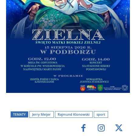
TEMATY
Jerry Meijer
Rajmund Klonowski
sport