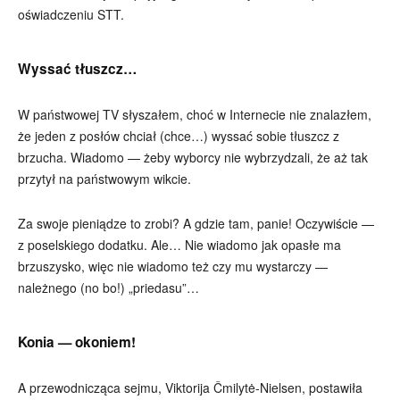
oświadczeniu STT.
Wyssać tłuszcz…
W państwowej TV słyszałem, choć w Internecie nie znalazłem,
że jeden z posłów chciał (chce…) wyssać sobie tłuszcz z
brzucha. Wiadomo — żeby wyborcy nie wybrzydzali, że aż tak
przytył na państwowym wikcie.
Za swoje pieniądze to zrobi? A gdzie tam, panie! Oczywiście —
z poselskiego dodatku. Ale… Nie wiadomo jak opasłe ma
brzuszysko, więc nie wiadomo też czy mu wystarczy —
należnego (no bo!) „priedasu”…
Konia — okoniem!
A przewodnicząca sejmu, Viktorija Čmilytė-Nielsen, postawiła