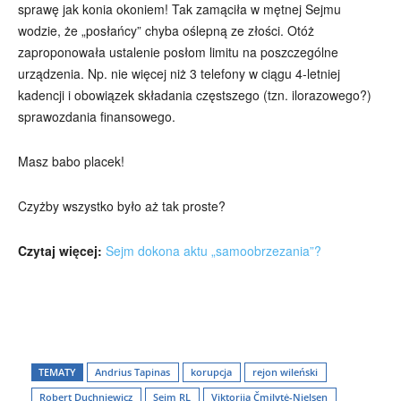
sprawę jak konia okoniem! Tak zamąciła w mętnej Sejmu
wodzie, że „posłańcy” chyba oślepną ze złości. Otóż
zaproponowała ustalenie posłom limitu na poszczególne
urządzenia. Np. nie więcej niż 3 telefony w ciągu 4-letniej
kadencji i obowiązek składania częstszego (tzn. ilorazowego?)
sprawozdania finansowego.
Masz babo placek!
Czyżby wszystko było aż tak proste?
Czytaj więcej:
Sejm dokona aktu „samoobrzezania”?
TEMATY
Andrius Tapinas
korupcja
rejon wileński
Wszyscy
Aleksander Borowik
Antoni Radczenko
Artur Płokszto
Grzegorz Górny
Robert Duchniewicz
Sejm RL
Viktorija Čmilytė-Nielsen