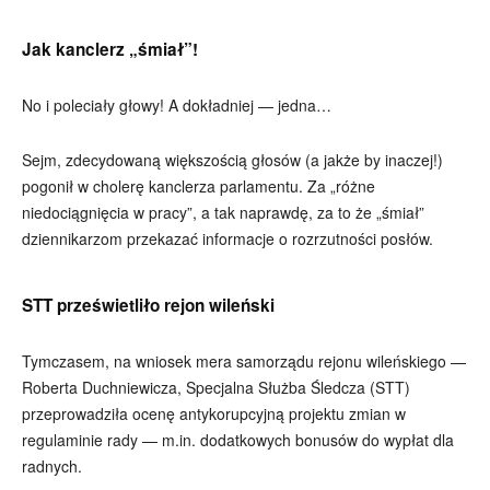
Jak kanclerz „śmiał”!
No i poleciały głowy! A dokładniej — jedna…
Sejm, zdecydowaną większością głosów (a jakże by inaczej!)
pogonił w cholerę kanclerza parlamentu. Za „różne
niedociągnięcia w pracy”, a tak naprawdę, za to że „śmiał”
dziennikarzom przekazać informacje o rozrzutności posłów.
STT prześwietliło rejon wileński
Tymczasem, na wniosek mera samorządu rejonu wileńskiego —
Roberta Duchniewicza, Specjalna Służba Śledcza (STT)
przeprowadziła ocenę antykorupcyjną projektu zmian w
regulaminie rady — m.in. dodatkowych bonusów do wypłat dla
radnych.