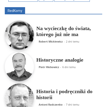
ks. Jarosław Wąsowicz SDB
Piotr Hlebowicz
Rajmund Klonowski
Robert Mickiewicz
Tomasz Snarski
RedKomy
Więcej
Na wycieczkę do świata,
którego już nie ma
Robert Mickiewicz
-
2 dni temu
Historyczne analogie
Piotr Hlebowicz
-
6 dni temu
Historia i podręczniki do
historii
Antoni Radczenko
-
7 dni temu