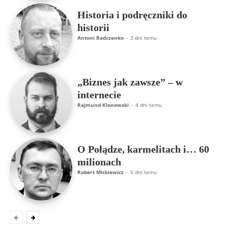
Historia i podręczniki do
historii
Antoni Radczenko
-
3 dni temu
„Biznes jak zawsze” – w
internecie
Rajmund Klonowski
-
4 dni temu
O Połądze, karmelitach i… 60
milionach
Robert Mickiewicz
-
5 dni temu