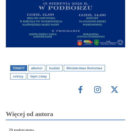
TEMATY
alkohol
budżet
Ministerstwo Rolnictwa
rolnicy
Sejm Litwy
Więcej od autora
20 godzin temu