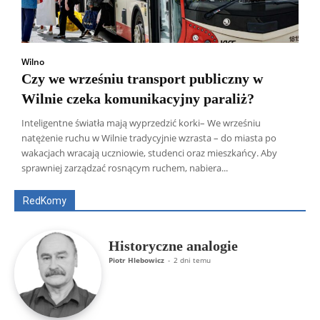
Wilno
Czy we wrześniu transport publiczny w
Wilnie czeka komunikacyjny paraliż?
Inteligentne światła mają wyprzedzić korki– We wrześniu
natężenie ruchu w Wilnie tradycyjnie wzrasta – do miasta po
Wszyscy
Aleksander Borowik
Antoni Radczenko
wakacjach wracają uczniowie, studenci oraz mieszkańcy. Aby
Artur Płokszto
Grzegorz Górny
sprawniej zarządzać rosnącym ruchem, nabiera...
ks. Jarosław Wąsowicz SDB
Piotr Hlebowicz
Rajmund Klonowski
Robert Mickiewicz
Tomasz Snarski
RedKomy
Więcej
Historyczne analogie
Piotr Hlebowicz
-
2 dni temu