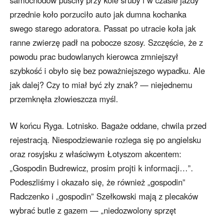
samochodów puściły przy kole śruby i w czasie jazdy
przednie koło porzuciło auto jak dumna kochanka
swego starego adoratora. Passat po utracie koła jak
ranne zwierzę padł na pobocze szosy. Szczęście, że z
powodu prac budowlanych kierowca zmniejszył
szybkość i obyło się bez poważniejszego wypadku. Ale
jak dalej? Czy to miał być zły znak? — niejednemu
przemknęła złowieszcza myśl.
W końcu Ryga. Lotnisko. Bagaże oddane, chwila przed
rejestracją. Niespodziewanie rozlega się po angielsku
oraz rosyjsku z właściwym Łotyszom akcentem:
„Gospodin Budrewicz, prosim projti k informacji…”.
Podeszliśmy i okazało się, że również „gospodin”
Radczenko i „gospodin” Szełkowski mają z plecaków
wybrać butle z gazem — „niedozwolony sprzęt