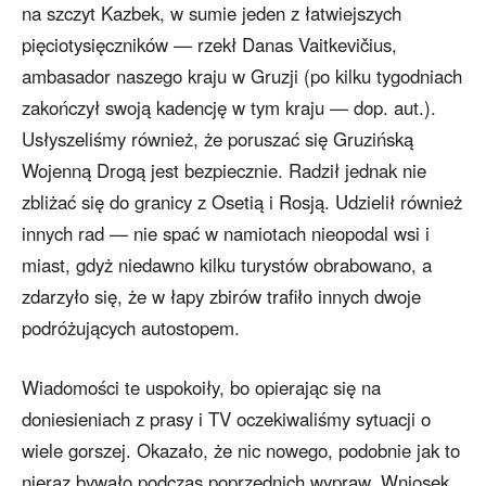
na szczyt Kazbek, w sumie jeden z łatwiejszych
pięciotysięczników — rzekł Danas Vaitkevičius,
ambasador naszego kraju w Gruzji (po kilku tygodniach
zakończył swoją kadencję w tym kraju — dop. aut.).
Usłyszeliśmy również, że poruszać się Gruzińską
Wojenną Drogą jest bezpiecznie. Radził jednak nie
zbliżać się do granicy z Osetią i Rosją. Udzielił również
innych rad — nie spać w namiotach nieopodal wsi i
miast, gdyż niedawno kilku turystów obrabowano, a
zdarzyło się, że w łapy zbirów trafiło innych dwoje
podróżujących autostopem.
Wiadomości te uspokoiły, bo opierając się na
doniesieniach z prasy i TV oczekiwaliśmy sytuacji o
wiele gorszej. Okazało, że nic nowego, podobnie jak to
nieraz bywało podczas poprzednich wypraw. Wniosek