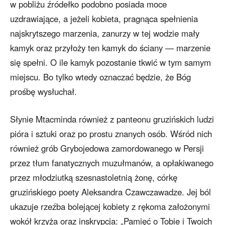
w pobliżu źródełko podobno posiada moce
uzdrawiające, a jeżeli kobieta, pragnąca spełnienia
najskrytszego marzenia, zanurzy w tej wodzie mały
kamyk oraz przyłoży ten kamyk do ściany — marzenie
się spełni. O ile kamyk pozostanie tkwić w tym samym
miejscu. Bo tylko wtedy oznaczać będzie, że Bóg
prośbę wysłuchał.
Słynie Mtacminda również z panteonu gruzińskich ludzi
pióra i sztuki oraz po prostu znanych osób. Wśród nich
również grób Grybojedowa zamordowanego w Persji
przez tłum fanatycznych muzułmanów, a opłakiwanego
przez młodziutką szesnastoletnią żonę, córkę
gruzińskiego poety Aleksandra Czawczawadze. Jej ból
ukazuje rzeźba bolejącej kobiety z rękoma założonymi
wokół krzyża oraz inskrypcja: „Pamięć o Tobie i Twoich