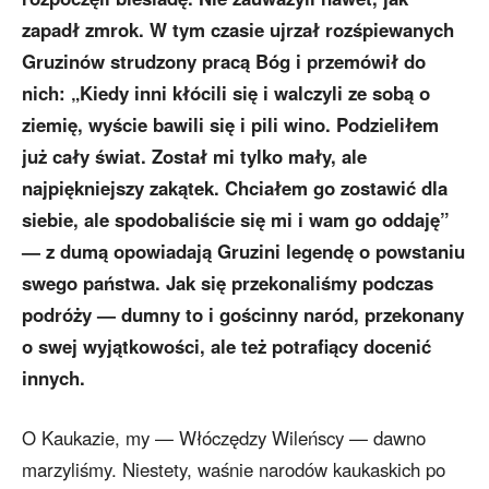
zapadł zmrok. W tym czasie ujrzał rozśpiewanych
Gruzinów strudzony pracą Bóg i przemówił do
nich: „Kiedy inni kłócili się i walczyli ze sobą o
ziemię, wyście bawili się i pili wino. Podzieliłem
już cały świat. Został mi tylko mały, ale
najpiękniejszy zakątek. Chciałem go zostawić dla
siebie, ale spodobaliście się mi i wam go oddaję”
— z dumą opowiadają Gruzini legendę o powstaniu
swego państwa. Jak się przekonaliśmy podczas
podróży — dumny to i gościnny naród, przekonany
o swej wyjątkowości, ale też potrafiący docenić
innych.
O Kaukazie, my — Włóczędzy Wileńscy — dawno
marzyliśmy. Niestety, waśnie narodów kaukaskich po