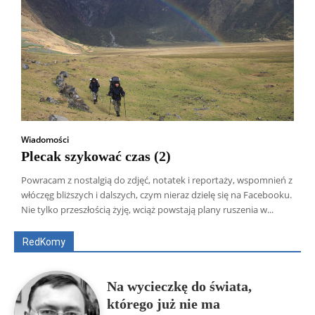
Wiadomości
Plecak szykować czas (2)
Powracam z nostalgią do zdjęć, notatek i reportaży, wspomnień z
Wszyscy
Aleksander Borowik
Antoni Radczenko
włóczęg bliższych i dalszych, czym nieraz dzielę się na Facebooku.
Artur Płokszto
Grzegorz Górny
Nie tylko przeszłością żyję, wciąż powstają plany ruszenia w...
ks. Jarosław Wąsowicz SDB
Piotr Hlebowicz
Rajmund Klonowski
Robert Mickiewicz
Tomasz Snarski
RedKomy
Więcej
Na wycieczkę do świata,
którego już nie ma