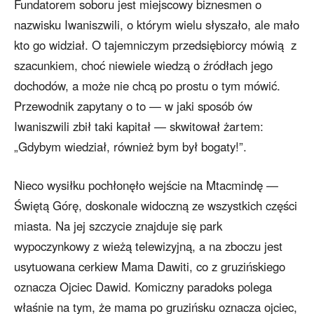
Fundatorem soboru jest miejscowy biznesmen o
nazwisku Iwaniszwili, o którym wielu słyszało, ale mało
kto go widział. O tajemniczym przedsiębiorcy mówią z
szacunkiem, choć niewiele wiedzą o źródłach jego
dochodów, a może nie chcą po prostu o tym mówić.
Przewodnik zapytany o to — w jaki sposób ów
Iwaniszwili zbił taki kapitał — skwitował żartem:
„Gdybym wiedział, również bym był bogaty!”.
Nieco wysiłku pochłonęło wejście na Mtacmindę —
Świętą Górę, doskonale widoczną ze wszystkich części
miasta. Na jej szczycie znajduje się park
wypoczynkowy z wieżą telewizyjną, a na zboczu jest
usytuowana cerkiew Mama Dawiti, co z gruzińskiego
oznacza Ojciec Dawid. Komiczny paradoks polega
właśnie na tym, że mama po gruzińsku oznacza ojciec,