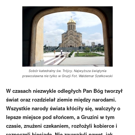
Sobór katedralny św. Trójcy. Najwyższa świątynia
prawosławna nie tylko w Gruzji Fot. Waldemar Szełkowski
W czasach niezwykle odległych Pan Bóg tworzył
świat oraz rozdzielał ziemie między narodami.
Wszystkie narody świata kłóciły się, walczyły o
lepsze miejsce pod słońcem, a Gruzini w tym
czasie, znużeni czekaniem, rozłożyli kobierce i
rozpoczęli biesiadę. Nie zauważyli nawet, jak