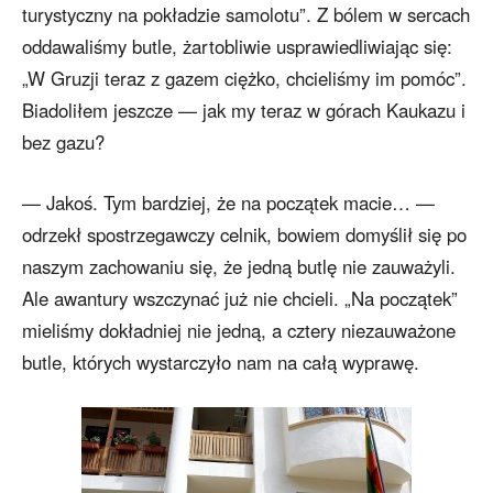
turystyczny na pokładzie samolotu”. Z bólem w sercach
oddawaliśmy butle, żartobliwie usprawiedliwiając się:
„W Gruzji teraz z gazem ciężko, chcieliśmy im pomóc”.
Biadoliłem jeszcze — jak my teraz w górach Kaukazu i
bez gazu?
— Jakoś. Tym bardziej, że na początek macie… —
odrzekł spostrzegawczy celnik, bowiem domyślił się po
naszym zachowaniu się, że jedną butlę nie zauważyli.
Ale awantury wszczynać już nie chcieli. „Na początek”
mieliśmy dokładniej nie jedną, a cztery niezauważone
butle, których wystarczyło nam na całą wyprawę.